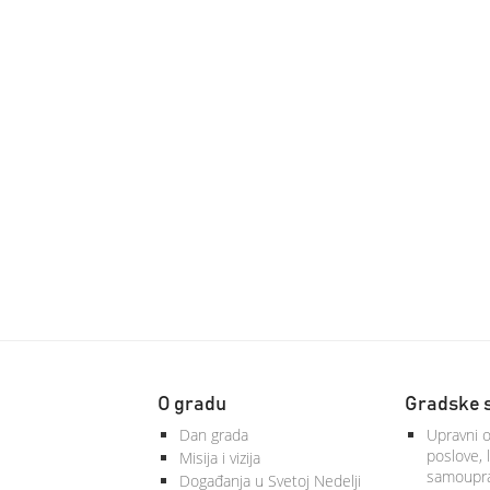
O gradu
Gradske 
Dan grada
Upravni o
poslove, 
Misija i vizija
samoupra
Događanja u Svetoj Nedelji