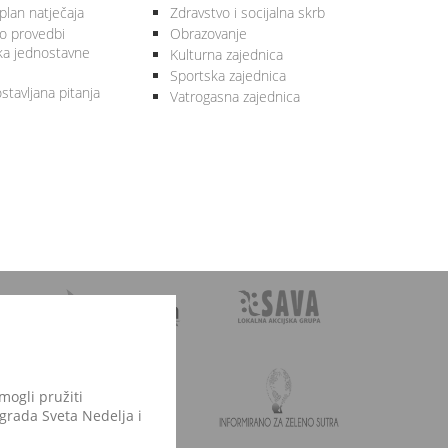
plan natječaja
Zdravstvo i socijalna skrb
 o provedbi
Obrazovanje
ka jednostavne
Kulturna zajednica
Sportska zajednica
stavljana pitanja
Vatrogasna zajednica
mogli pružiti
 grada Sveta Nedelja i