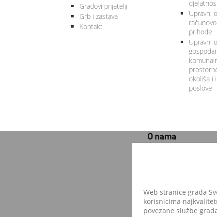
djelatnos
Gradovi prijatelji
Upravni od
Grb i zastava
računovod
Kontakt
prihode
Upravni o
gospodars
komunalne
prostorno
okoliša i
poslove
O nama
GRAD SVETA NEDELJA
Trg Ante Starčevića 5
10 431 Sveta Nedelja
OIB: 24436052952
Web stranice grada Svet
korisnicima najkvalitet
e-mail:
ured@grad-svet
povezane službe grada 