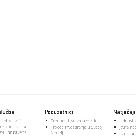
službe
Poduzetnici
Natječaji
djel za opće
Prednosti za poduzetnike
Jednosta
lokalnu i mjesnu
Proces investiranja u Svetoj
Javna na
vu, društvene
Nedelji
Registar