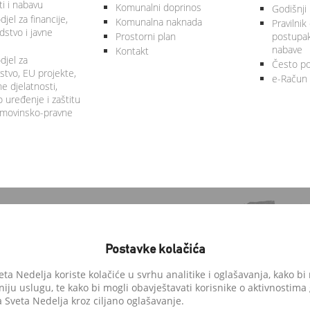
ti i nabavu
Komunalni doprinos
Godišnji 
jel za financije,
Komunalna naknada
Pravilnik
stvo i javne
Prostorni plan
postupa
nabave
Kontakt
djel za
Često po
tvo, EU projekte,
e-Račun
 djelatnosti,
 uređenje i zaštitu
 imovinsko-pravne
Postavke kolačića
a Nedelja koriste kolačiće u svrhu analitike i oglašavanja, kako bi 
niju uslugu, te kako bi mogli obavještavati korisnike o aktivnostima
anedelja.hr
Sveta Nedelja kroz ciljano oglašavanje.