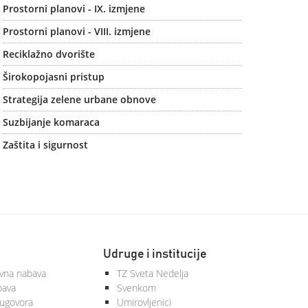
Prostorni planovi - IX. izmjene
Prostorni planovi - VIII. izmjene
Reciklažno dvorište
Širokopojasni pristup
Strategija zelene urbane obnove
Suzbijanje komaraca
Zaštita i sigurnost
Udruge i institucije
vna nabava
TZ Sveta Nedelja
bava
Svenkom
 ugovora
Umirovljenici