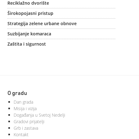
Reciklažno dvorište
Širokopojasni pristup
Strategija zelene urbane obnove
Suzbijanje komaraca
Zaštita i sigurnost
O gradu
Dan grada
Misija i vizija
Događanja u Svetoj Nedelji
Gradovi prijatelji
Grb i zastava
Kontakt