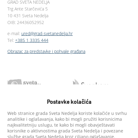
GRAD SVETA NEDELJA
Trg Ante Starčevića 5
10 431 Sveta Nedelja
OIB: 24436052952
e-mail:
ured@grad-svetanedelja.hr
Tel:
+385 1 3335 444
Obrazac za predstavke i pohvale građana
Postavke kolačića
Web stranice grada Sveta Nedelja koriste kolačiće u svrhu
analitike i oglašavanja, kako bi mogli pružiti korisnicima
najkvalitetniju uslugu, te kako bi mogli obavještavati
korisnike o aktivnostima grada Sveta Nedelja i povezane
službe grada Sveta Nedelja kroz ciljano oglašavanje.