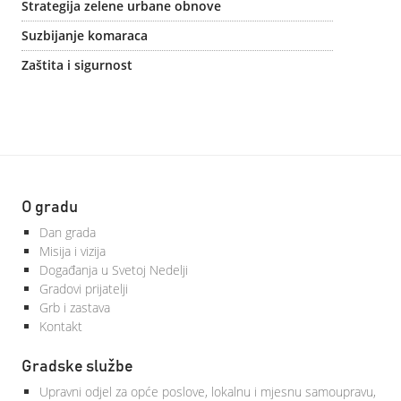
Strategija zelene urbane obnove
Suzbijanje komaraca
Zaštita i sigurnost
O gradu
Dan grada
Misija i vizija
Događanja u Svetoj Nedelji
Gradovi prijatelji
Grb i zastava
Kontakt
Gradske službe
Upravni odjel za opće poslove, lokalnu i mjesnu samoupravu,