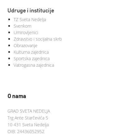
Udruge i institucije
TZ Sveta Nedelja
Svenkom
Umirovljenici
Zdravstvo i socijalna skrb
Obrazovanje
Kulturna zajednica
Sportska zajednica
Vatrogasna zajednica
O nama
GRAD SVETA NEDELJA
Trg Ante Starčevića 5
10 431 Sveta Nedelja
OIB: 24436052952