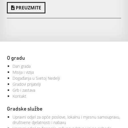
PREUZMITE
O gradu
Dan grada
Misija i vizija
Događanja u Svetoj Nedelji
Gradovi prijatelji
Grb i zastava
Kontakt
Gradske službe
Upravni odjel za opće poslove, lokalnu i mjesnu samoupravu,
društvene djelatnosti i nabavu