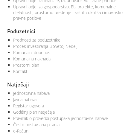
Upravni odjel za financije, računovodstvo i javne prihode
Upravni odjel za gospodarstvo, EU projekte, komunalne
djelatnosti, prostorno uređenje i zaštitu okoliša i imovinsko-
pravne poslove
Poduzetnici
Prednosti za poduzetnike
Proces investiranja u Svetoj Nedelji
Komunalni doprinos
Komunalna naknada
Prostorni plan
Kontakt
Natječaji
Jednostavna nabava
Javna nabava
Registar ugovora
Godišnji plan natječaja
Pravilnik o provedbi postupaka jednostavne nabave
Često postavljana pitanja
e-Račun