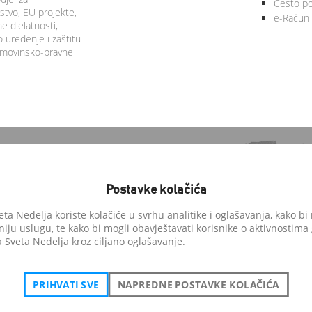
Često po
tvo, EU projekte,
e-Račun
 djelatnosti,
 uređenje i zaštitu
 imovinsko-pravne
Postavke kolačića
a Nedelja koriste kolačiće u svrhu analitike i oglašavanja, kako bi 
niju uslugu, te kako bi mogli obavještavati korisnike o aktivnostima
anedelja.hr
Sveta Nedelja kroz ciljano oglašavanje.
i pohvale građana
PRIHVATI SVE
NAPREDNE POSTAVKE KOLAČIĆA