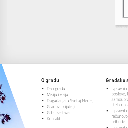
O gradu
Gradske 
Dan grada
Upravni o
poslove, 
Misija i vizija
samoupra
Događanja u Svetoj Nedelji
djelatnos
Gradovi prijatelji
Upravni od
Grb i zastava
računovod
Kontakt
prihode
Upravni o