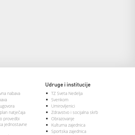
Udruge i institucije
vna nabava
TZ Sveta Nedelja
bava
Svenkom
 ugovora
Umirovljenici
plan natječaja
Zdravstvo i socijalna skrb
 o provedbi
Obrazovanje
ka jednostavne
Kulturna zajednica
Sportska zajednica