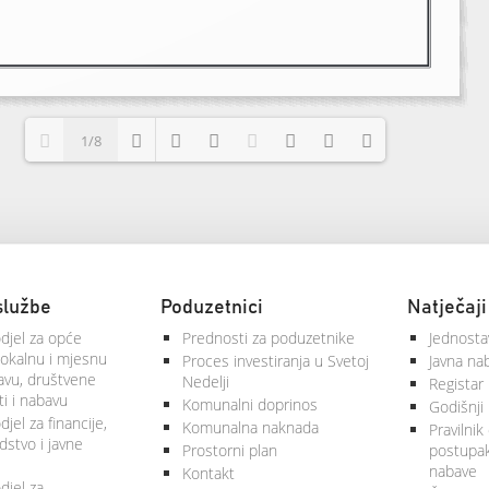
1/8
Loading PDF 85% ...
službe
Poduzetnici
Natječaji
djel za opće
Prednosti za poduzetnike
Jednosta
lokalnu i mjesnu
Proces investiranja u Svetoj
Javna na
vu, društvene
Nedelji
Registar
ti i nabavu
Komunalni doprinos
Godišnji 
jel za financije,
Komunalna naknada
Pravilnik
stvo i javne
Prostorni plan
postupa
nabave
Kontakt
djel za