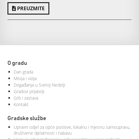
PREUZMITE
O gradu
Dan grada
Misija i vizija
Događanja u Svetoj Nedelji
Gradovi prijatelji
Grb i zastava
Kontakt
Gradske službe
Upravni odjel za opće poslove, lokalnu i mjesnu samoupravu,
društvene djelatnosti i nabavu