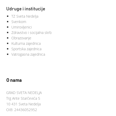
Udruge i institucije
TZ Sveta Nedelja
Svenkom
Umirovljenici
Zdravstvo i socijalna skrb
Obrazovanje
Kulturna zajednica
Sportska zajednica
Vatrogasna zajednica
O nama
GRAD SVETA NEDELJA
Trg Ante Starčevića 5
10 431 Sveta Nedelja
OIB: 24436052952