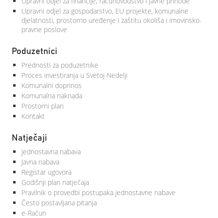
Upravni odjel za financije, računovodstvo i javne prihode
Upravni odjel za gospodarstvo, EU projekte, komunalne
djelatnosti, prostorno uređenje i zaštitu okoliša i imovinsko-
pravne poslove
Poduzetnici
Prednosti za poduzetnike
Proces investiranja u Svetoj Nedelji
Komunalni doprinos
Komunalna naknada
Prostorni plan
Kontakt
Natječaji
Jednostavna nabava
Javna nabava
Registar ugovora
Godišnji plan natječaja
Pravilnik o provedbi postupaka jednostavne nabave
Često postavljana pitanja
e-Račun