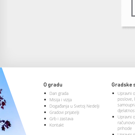
O gradu
Gradske 
Dan grada
Upravni o
poslove, 
Misija i vizija
samoupra
Događanja u Svetoj Nedelji
djelatnos
Gradovi prijatelji
Upravni od
Grb i zastava
računovod
Kontakt
prihode
Upravni o