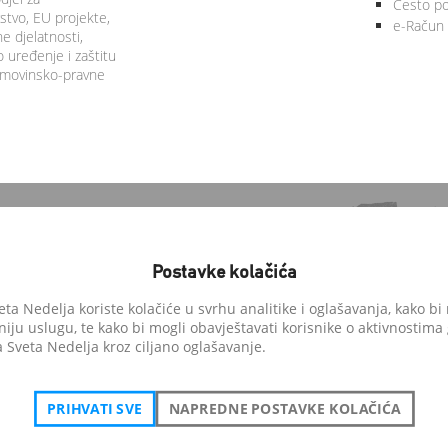
Često po
tvo, EU projekte,
e-Račun
 djelatnosti,
 uređenje i zaštitu
 imovinsko-pravne
Postavke kolačića
a Nedelja koriste kolačiće u svrhu analitike i oglašavanja, kako bi 
niju uslugu, te kako bi mogli obavještavati korisnike o aktivnostima
anedelja.hr
Sveta Nedelja kroz ciljano oglašavanje.
i pohvale građana
PRIHVATI SVE
NAPREDNE POSTAVKE KOLAČIĆA