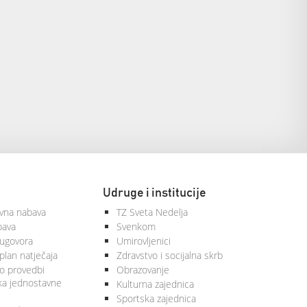
Udruge i institucije
vna nabava
TZ Sveta Nedelja
bava
Svenkom
 ugovora
Umirovljenici
plan natječaja
Zdravstvo i socijalna skrb
 o provedbi
Obrazovanje
ka jednostavne
Kulturna zajednica
Sportska zajednica