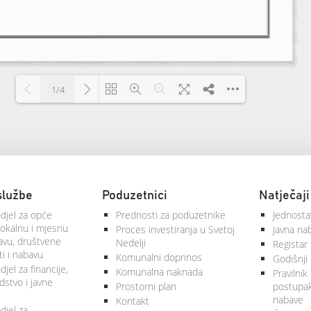
1/4
Loading PDF 100% ...
službe
Poduzetnici
Natječaji
djel za opće
Prednosti za poduzetnike
Jednosta
lokalnu i mjesnu
Proces investiranja u Svetoj
Javna na
vu, društvene
Nedelji
Registar
ti i nabavu
Komunalni doprinos
Godišnji 
jel za financije,
Komunalna naknada
Pravilnik
stvo i javne
Prostorni plan
postupa
nabave
Kontakt
djel za