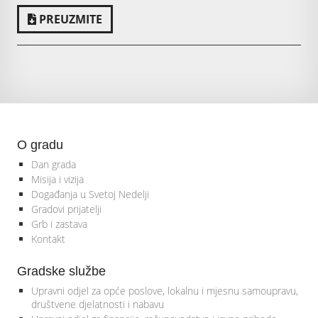
PREUZMITE
O gradu
Dan grada
Misija i vizija
Događanja u Svetoj Nedelji
Gradovi prijatelji
Grb i zastava
Kontakt
Gradske službe
Upravni odjel za opće poslove, lokalnu i mjesnu samoupravu,
društvene djelatnosti i nabavu