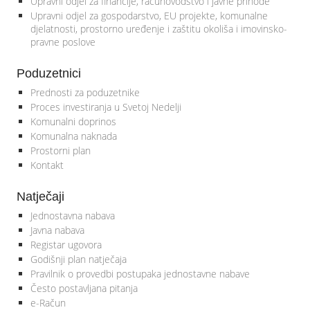
Upravni odjel za financije, računovodstvo i javne prihode
Upravni odjel za gospodarstvo, EU projekte, komunalne
djelatnosti, prostorno uređenje i zaštitu okoliša i imovinsko-
pravne poslove
Poduzetnici
Prednosti za poduzetnike
Proces investiranja u Svetoj Nedelji
Komunalni doprinos
Komunalna naknada
Prostorni plan
Kontakt
Natječaji
Jednostavna nabava
Javna nabava
Registar ugovora
Godišnji plan natječaja
Pravilnik o provedbi postupaka jednostavne nabave
Često postavljana pitanja
e-Račun