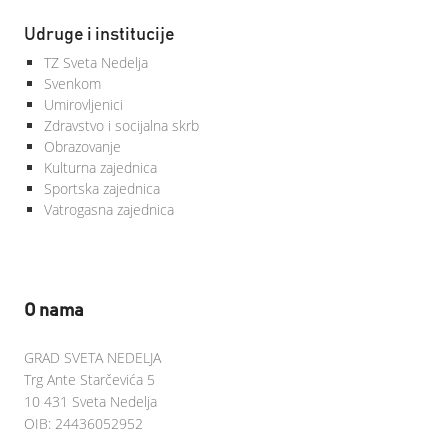
Udruge i institucije
TZ Sveta Nedelja
Svenkom
Umirovljenici
Zdravstvo i socijalna skrb
Obrazovanje
Kulturna zajednica
Sportska zajednica
Vatrogasna zajednica
O nama
GRAD SVETA NEDELJA
Trg Ante Starčevića 5
10 431 Sveta Nedelja
OIB: 24436052952