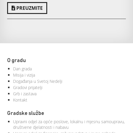
PREUZMITE
O gradu
Dan grada
Misija i vizija
Događanja u Svetoj Nedelji
Gradovi prijatelji
Grb i zastava
Kontakt
Gradske službe
Upravni odjel za opće poslove, lokalnu i mjesnu samoupravu,
društvene djelatnosti i nabavu