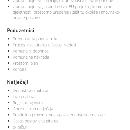
Upravni odjel za financije, računovodstvo i javne prihode
Upravni odjel za gospodarstvo, EU projekte, komunalne
djelatnosti, prostorno uređenje i zaštitu okoliša i imovinsko-
pravne poslove
Poduzetnici
Prednosti za poduzetnike
Proces investiranja u Svetoj Nedelji
Komunalni doprinos
Komunalna naknada
Prostorni plan
Kontakt
Natječaji
Jednostavna nabava
Javna nabava
Registar ugovora
Godišnji plan natječaja
Pravilnik o provedbi postupaka jednostavne nabave
Često postavljana pitanja
e-Račun