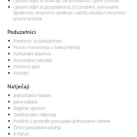
Upravni odjel za financije, računovodstvo i javne prihode
Upravni odjel za gospodarstvo, EU projekte, komunalne
djelatnosti, prostorno uređenje i zaštitu okoliša i imovinsko-
pravne poslove
Poduzetnici
Prednosti za poduzetnike
Proces investiranja u Svetoj Nedelji
Komunalni doprinos
Komunalna naknada
Prostorni plan
Kontakt
Natječaji
Jednostavna nabava
Javna nabava
Registar ugovora
Godišnji plan natječaja
Pravilnik o provedbi postupaka jednostavne nabave
Često postavljana pitanja
e-Račun