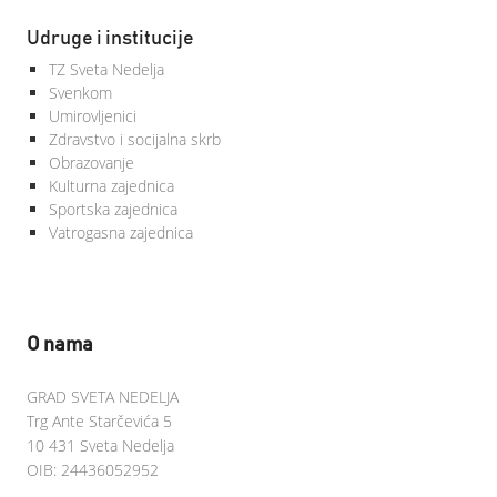
Udruge i institucije
TZ Sveta Nedelja
Svenkom
Umirovljenici
Zdravstvo i socijalna skrb
Obrazovanje
Kulturna zajednica
Sportska zajednica
Vatrogasna zajednica
O nama
GRAD SVETA NEDELJA
Trg Ante Starčevića 5
10 431 Sveta Nedelja
OIB: 24436052952