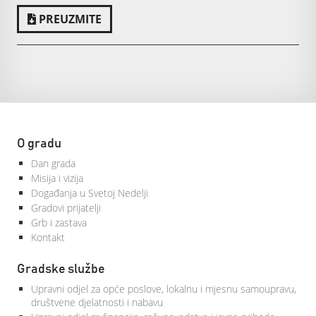
PREUZMITE
O gradu
Dan grada
Misija i vizija
Događanja u Svetoj Nedelji
Gradovi prijatelji
Grb i zastava
Kontakt
Gradske službe
Upravni odjel za opće poslove, lokalnu i mjesnu samoupravu,
društvene djelatnosti i nabavu