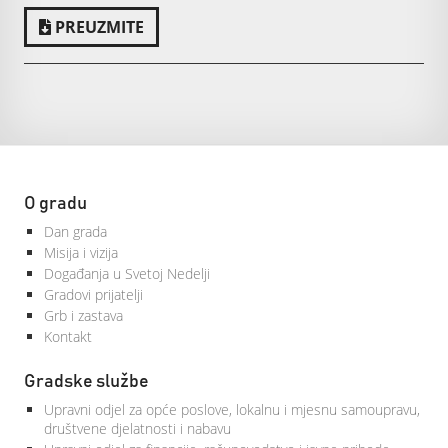
PREUZMITE
O gradu
Dan grada
Misija i vizija
Događanja u Svetoj Nedelji
Gradovi prijatelji
Grb i zastava
Kontakt
Gradske službe
Upravni odjel za opće poslove, lokalnu i mjesnu samoupravu,
društvene djelatnosti i nabavu