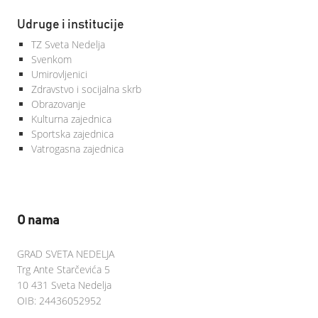
Udruge i institucije
TZ Sveta Nedelja
Svenkom
Umirovljenici
Zdravstvo i socijalna skrb
Obrazovanje
Kulturna zajednica
Sportska zajednica
Vatrogasna zajednica
O nama
GRAD SVETA NEDELJA
Trg Ante Starčevića 5
10 431 Sveta Nedelja
OIB: 24436052952