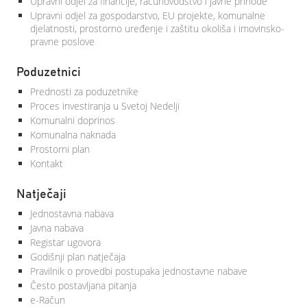
Upravni odjel za financije, računovodstvo i javne prihode
Upravni odjel za gospodarstvo, EU projekte, komunalne
djelatnosti, prostorno uređenje i zaštitu okoliša i imovinsko-
pravne poslove
Poduzetnici
Prednosti za poduzetnike
Proces investiranja u Svetoj Nedelji
Komunalni doprinos
Komunalna naknada
Prostorni plan
Kontakt
Natječaji
Jednostavna nabava
Javna nabava
Registar ugovora
Godišnji plan natječaja
Pravilnik o provedbi postupaka jednostavne nabave
Često postavljana pitanja
e-Račun