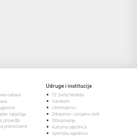
Udruge i institucije
vna nabava
TZ Sveta Nedelja
bava
Svenkom
 ugovora
Umirovljenici
plan natječaja
Zdravstvo i socijalna skrb
 o provedbi
Obrazovanje
ka jednostavne
Kulturna zajednica
Sportska zajednica