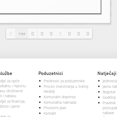
1/64
Loading PDF 35% ...
službe
Poduzetnici
Natječaji
djel za opće
Prednosti za poduzetnike
Jednosta
lokalnu i mjesnu
Proces investiranja u Svetoj
Javna na
vu, društvene
Nedelji
Registar
ti i nabavu
Komunalni doprinos
Godišnji 
jel za financije,
Komunalna naknada
Pravilnik
stvo i javne
Prostorni plan
postupa
nabave
Kontakt
djel za