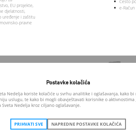
Često po
tvo, EU projekte,
e-Račun
 djelatnosti,
 uređenje i zaštitu
 imovinsko-pravne
Postavke kolačića
a Nedelja koriste kolačiće u svrhu analitike i oglašavanja, kako bi 
niju uslugu, te kako bi mogli obavještavati korisnike o aktivnostima
anedelja.hr
Sveta Nedelja kroz ciljano oglašavanje.
i pohvale građana
PRIHVATI SVE
NAPREDNE POSTAVKE KOLAČIĆA