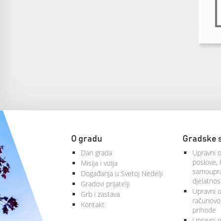
O gradu
Gradske 
Dan grada
Upravni o
poslove, 
Misija i vizija
samoupra
Događanja u Svetoj Nedelji
djelatnos
Gradovi prijatelji
Upravni od
Grb i zastava
računovod
Kontakt
prihode
Upravni o