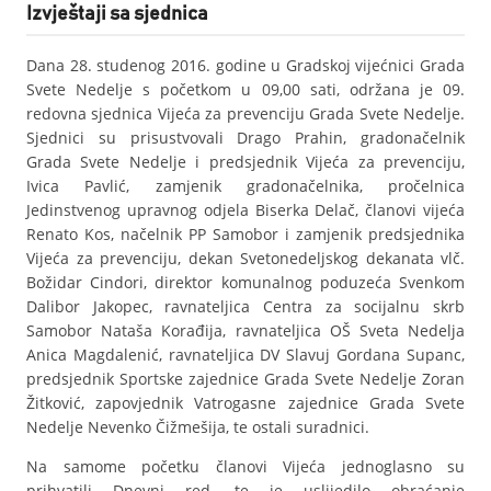
Izvještaji sa sjednica
Dana 28. studenog 2016. godine u Gradskoj vijećnici Grada
Svete Nedelje s početkom u 09,00 sati, održana je 09.
redovna sjednica Vijeća za prevenciju Grada Svete Nedelje.
Sjednici su prisustvovali Drago Prahin, gradonačelnik
Grada Svete Nedelje i predsjednik Vijeća za prevenciju,
Ivica Pavlić, zamjenik gradonačelnika, pročelnica
Jedinstvenog upravnog odjela Biserka Delač, članovi vijeća
Renato Kos, načelnik PP Samobor i zamjenik predsjednika
Vijeća za prevenciju, dekan Svetonedeljskog dekanata vlč.
Božidar Cindori, direktor komunalnog poduzeća Svenkom
Dalibor Jakopec, ravnateljica Centra za socijalnu skrb
Samobor Nataša Korađija, ravnateljica OŠ Sveta Nedelja
Anica Magdalenić, ravnateljica DV Slavuj Gordana Supanc,
predsjednik Sportske zajednice Grada Svete Nedelje Zoran
Žitković, zapovjednik Vatrogasne zajednice Grada Svete
Nedelje Nevenko Čižmešija, te ostali suradnici.
Na samome početku članovi Vijeća jednoglasno su
prihvatili Dnevni red, te je uslijedilo obraćanje