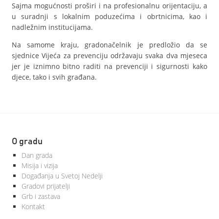
Sajma mogućnosti proširi i na profesionalnu orijentaciju, a
u suradnji s lokalnim poduzećima i obrtnicima, kao i
nadležnim institucijama.
Na samome kraju, gradonačelnik je predložio da se
sjednice Vijeća za prevenciju održavaju svaka dva mjeseca
jer je iznimno bitno raditi na prevenciji i sigurnosti kako
djece, tako i svih građana.
O gradu
Dan grada
Misija i vizija
Događanja u Svetoj Nedelji
Gradovi prijatelji
Grb i zastava
Kontakt