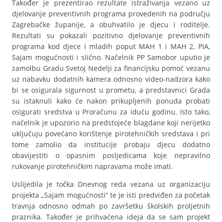
Također je prezentirao rezultate istraživanja vezano uz
djelovanje preventivnih programa provedenih na području
Zagrebačke županije, a obuhvatilo je djecu i roditelje.
Rezultati su pokazali pozitivno djelovanje preventivnih
programa kod djece i mladih poput MAH 1 i MAH 2, PIA,
Sajam mogućnosti i slično. Načelnik PP Samobor uputio je
zamolbu Gradu Svetoj Nedelji za financijsku pomoć vezanu
uz nabavku dodatnih kamera odnosno video-nadzora kako
bi se osigurala sigurnost u prometu, a predstavnici Grada
su istaknuli kako će nakon prikupljenih ponuda probati
osigurati sredstva u Proračunu za iduću godinu. Isto tako,
načelnik je upozorio na predstojeće blagdane koji nerijetko
uključuju povećano korištenje pirotehničkih sredstava i pri
tome zamolio da institucije probaju djecu dodatno
obavijestiti o opasnim posljedicama koje nepravilno
rukovanje pirotehničkim napravama može imati.
Uslijedila je točka Dnevnog reda vezana uz organizaciju
projekta „Sajam mogućnosti” te je isti predviđen za početak
travnja odnosno odmah po završetku školskih proljetnih
praznika. Također je prihvaćena ideja da se sam projekt