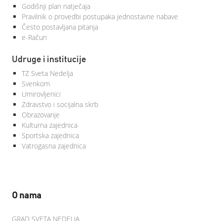
Godišnji plan natječaja
Pravilnik o provedbi postupaka jednostavne nabave
Često postavljana pitanja
e-Račun
Udruge i institucije
TZ Sveta Nedelja
Svenkom
Umirovljenici
Zdravstvo i socijalna skrb
Obrazovanje
Kulturna zajednica
Sportska zajednica
Vatrogasna zajednica
O nama
GRAD SVETA NEDELJA