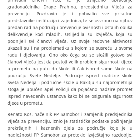
gradonačelnika Drage Prahina, predsjednika Vijeća za
prevenciju. Pozdravio je i pohvalio sve prisutne
predstavnike institucija i zajednica, te se osvrnuo na njihov
predan rad na području prevencije ovisnosti i ostalih oblika
delikvencije kod mladih. Uslijedila su izvješća, koja su
podnijeli svi članovi vijeća. Uz svoje redovne aktivnosti
ukazali su i na problematiku s kojom se susreću u svome
radu i djelovanju. Ono oko čega su se složili gotovo svi
članovi Vijeća jest da postoji velik problem sigurnosti djece
u prometu na putu do škole ili čak ispred same škole na
području Svete Nedelje. Područje ispred matične škole
Sveta Nedelja i područne škole u Rakitju su najprometnija
stoga je upućen apel Policiji da pojačano nadzire promet
ispred navedenih ustanova kako bi se osigurala sigurnost
djece u prometu.
Renato Kos, načelnik PP Samobor i zamjenik predsjednika
Vijeća za prevenciju, iznio je statističke podatke počinjenja
prekršajnih i kaznenih djela za područje koje je u
nadležnosti PP Samobor za proteklo izvještajno razdoblje.