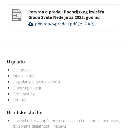
Potvrda o predaji financijskog izvješća
Grada Svete Nedelje za 2023. godinu
potvrda-o-predaji.pdf (29.7 KB)
O gradu
Dan grada
Misija i vizija
Događanja u Svetoj Nedelji
Gradovi prijatelji
Grb i zastava
Kontakt
Gradske službe
Upravni odjel za opće poslove, lokalnu i mjesnu samoupravu,
društvene djelatnosti i nabavu