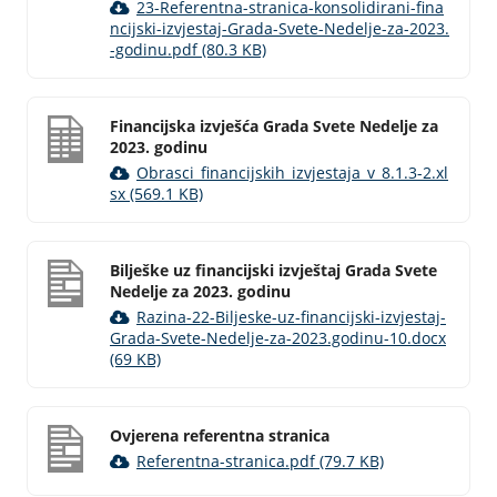
23-Referentna-stranica-konsolidirani-fina
ncijski-izvjestaj-Grada-Svete-Nedelje-za-2023.
-godinu.pdf (80.3 KB)
Financijska izvješća Grada Svete Nedelje za
2023. godinu
Obrasci_financijskih_izvjestaja_v_8.1.3-2.xl
sx (569.1 KB)
Bilješke uz financijski izvještaj Grada Svete
Nedelje za 2023. godinu
Razina-22-Biljeske-uz-financijski-izvjestaj-
Grada-Svete-Nedelje-za-2023.godinu-10.docx
(69 KB)
Ovjerena referentna stranica
Referentna-stranica.pdf (79.7 KB)