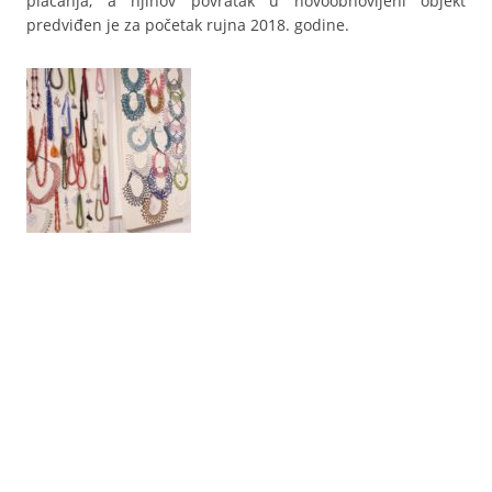
plaćanja, a njihov povratak u novoobnovljeni objekt
predviđen je za početak rujna 2018. godine.