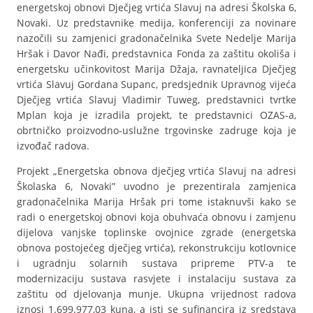
energetskoj obnovi Dječjeg vrtića Slavuj na adresi Školska 6,
Novaki. Uz predstavnike medija, konferenciji za novinare
nazočili su zamjenici gradonačelnika Svete Nedelje Marija
Hršak i Davor Nađi, predstavnica Fonda za zaštitu okoliša i
energetsku učinkovitost Marija Džaja, ravnateljica Dječjeg
vrtića Slavuj Gordana Supanc, predsjednik Upravnog vijeća
Dječjeg vrtića Slavuj Vladimir Tuweg, predstavnici tvrtke
Mplan koja je izradila projekt, te predstavnici OZAS-a,
obrtničko proizvodno-uslužne trgovinske zadruge koja je
izvođač radova.
Projekt „Energetska obnova dječjeg vrtića Slavuj na adresi
Školaska 6, Novaki” uvodno je prezentirala zamjenica
gradonačelnika Marija Hršak pri tome istaknuvši kako se
radi o energetskoj obnovi koja obuhvaća obnovu i zamjenu
dijelova vanjske toplinske ovojnice zgrade (energetska
obnova postojećeg dječjeg vrtića), rekonstrukciju kotlovnice
i ugradnju solarnih sustava pripreme PTV-a te
modernizaciju sustava rasvjete i instalaciju sustava za
zaštitu od djelovanja munje. Ukupna vrijednost radova
iznosi 1.699.977,03 kuna, a isti se sufinancira iz sredstava