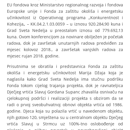
EU fondova kroz Ministarstvo regionalnog razvoja i fondova
Europske unije i Fonda za zaštitu okoliša i energetsku
učinkovitost iz Operativnog programa „Konkurentnost i
Kohezija„ – KK.04.2.1.03.0059 – u iznosu 920.284,90 kuna i
Grad Sveta Nedelja u preostalom iznosu od 779.692,13
kuna. Ovom konferencijom za novinare obilježen je početak
radova, dok je završetak unutarnjih radova predviđen za
mjesec kolovoz 2018., a završetak vanjskih radova za
mjesec rujan 2018. godine.
Prisutnima se obratila i predstavnica Fonda za zaštitu
okoliša i energetsku učinkovitost Marija Džaja koja je
naglasila kako Grad Sveta Nedelja ima stučnu podršku
Fonda tokom cijelog trajanja projekta, dok je ravnateljica
Dječjeg vrtića Slavuj Gordana Supanc zhavalila osnivaču na
cjelokupnoj podršci i realizaciji projekta s obzirom da se
radi o prvoj sveobuhvatnoj obnovi objekta vrtića od 1986.
godine. Djeca koja su polazila vrtić u navedenom objektu,
njih gotovo 120, smještena su u centralnom objektu Dječjeg
vrtića Slavuj u Strmcu uz 100%-tno oslobođenje od