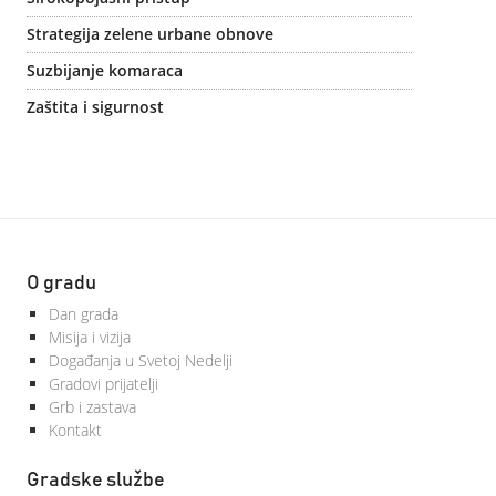
Strategija zelene urbane obnove
Suzbijanje komaraca
Zaštita i sigurnost
O gradu
Dan grada
Misija i vizija
Događanja u Svetoj Nedelji
Gradovi prijatelji
Grb i zastava
Kontakt
Gradske službe