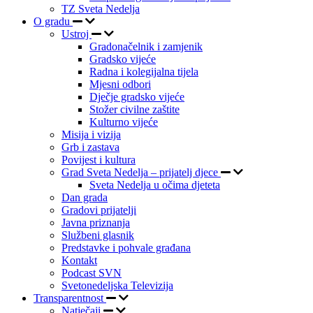
TZ Sveta Nedelja
O gradu
Ustroj
Gradonačelnik i zamjenik
Gradsko vijeće
Radna i kolegijalna tijela
Mjesni odbori
Dječje gradsko vijeće
Stožer civilne zaštite
Kulturno vijeće
Misija i vizija
Grb i zastava
Povijest i kultura
Grad Sveta Nedelja – prijatelj djece
Sveta Nedelja u očima djeteta
Dan grada
Gradovi prijatelji
Javna priznanja
Službeni glasnik
Predstavke i pohvale građana
Kontakt
Podcast SVN
Svetonedeljska Televizija
Transparentnost
Natječaji