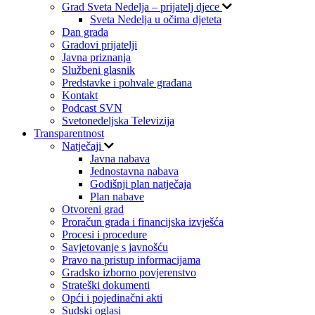
Grad Sveta Nedelja – prijatelj djece
Sveta Nedelja u očima djeteta
Dan grada
Gradovi prijatelji
Javna priznanja
Službeni glasnik
Predstavke i pohvale građana
Kontakt
Podcast SVN
Svetonedeljska Televizija
Transparentnost
Natječaji
Javna nabava
Jednostavna nabava
Godišnji plan natječaja
Plan nabave
Otvoreni grad
Proračun grada i financijska izvješća
Procesi i procedure
Savjetovanje s javnošću
Pravo na pristup informacijama
Gradsko izborno povjerenstvo
Strateški dokumenti
Opći i pojedinačni akti
Sudski oglasi