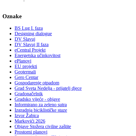
Oznake
BS Lug I. faza
Designing dialogue
DV Slavuj
DV Slavuj II faza
eCentral Projekt
Energetska učinkovitost
ePlanovi
EU projekti
Geotermali
Gero Centar
Gospodarenje otpadom
Grad Sveta Nedelja - prijatelj djece
Gradonačelnik
Gradsko vijeće - objave
Informirano za zeleno sutra
Izgradnja biciklističke staze
Izvor Žabica
Markovići 2026
Objave Stožera civilne zaštite
Prostorni planovi