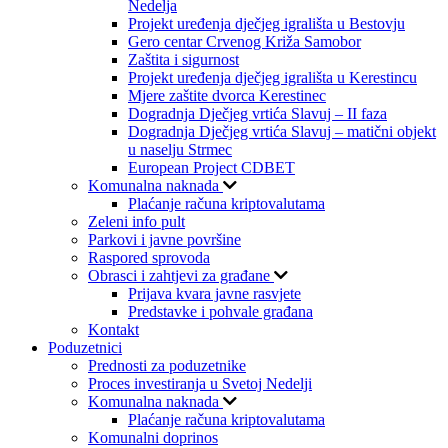
Nedelja
Projekt uređenja dječjeg igrališta u Bestovju
Gero centar Crvenog Križa Samobor
Zaštita i sigurnost
Projekt uređenja dječjeg igrališta u Kerestincu
Mjere zaštite dvorca Kerestinec
Dogradnja Dječjeg vrtića Slavuj – II faza
Dogradnja Dječjeg vrtića Slavuj – matični objekt
u naselju Strmec
European Project CDBET
Komunalna naknada
Plaćanje računa kriptovalutama
Zeleni info pult
Parkovi i javne površine
Raspored sprovoda
Obrasci i zahtjevi za građane
Prijava kvara javne rasvjete
Predstavke i pohvale građana
Kontakt
Poduzetnici
Prednosti za poduzetnike
Proces investiranja u Svetoj Nedelji
Komunalna naknada
Plaćanje računa kriptovalutama
Komunalni doprinos