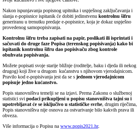
Nakon ispunjavanja popisnog upitnika i uspješnog zaključavanja i
slanja e-popisnice ispitanik će dobiti jedinstvenu
kontrolnu šifru
generiranu u trenutku predaje e-popisnice, koja je dokaz uspješno
provedenog samopopisivanja.
Kontrolnu šifru treba zapisati na papir, poslikati ili isprintati i
sačuvati do druge faze Popisa (terenskog popisivanja) kako bi
ispitanik kontrolnu šifru dao popisivaču zbog kontrole
obuhvata popisivanja.
Možete popisati svoje starije bližnje (roditelje, baku i djeda ili nekog
drugog) koji žive u drugom kućanstvu s njihovom vjerodajnicom.
Pravilo kod e-popisivanja jest da se s
jednom vjerodajnicom
popisuje jedno kućanstvo.
Popis stanovništva temelji se na izjavi. Prema Zakonu o službenoj
statistici svi
podaci prikupljeni u popisu stanovništva tajni su i
upotrebljavat će se isključivo u statističke svrhe
, drugim riječima,
Popis stanovništva nije osnova za ostvarivanje bilo kakvih prava ili
obveza.
Više informacija o Popisu na
www.popis2021.hr
.