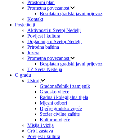
Prostorni plan
Prometna povezanost
Besplatan gradski javni prijevoz
Kontakt
Posjetitelji
Aktivnosti u Svetoj Nedelji
Povijest i kultura
Događanja u Svetoj Nedelji
Prirodna baština
Jezera
Prometna povezanost
Besplatan gradski javni prijevoz
TZ Sveta Nedelja
O gradu
Ustroj
Gradonačelnik i zamjenik
Gradsko vijeće
Radna i kolegijalna tijela
Mjesni odbori
Dječje gradsko vijeće
Stožer civilne zaštite
Kulturno vijeće
Misija i vizija
Grb i zastava
Povijest i kultura