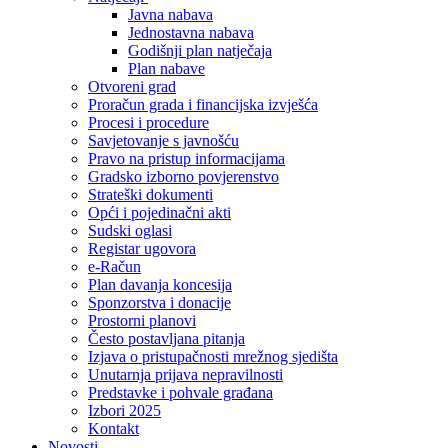
Javna nabava
Jednostavna nabava
Godišnji plan natječaja
Plan nabave
Otvoreni grad
Proračun grada i financijska izvješća
Procesi i procedure
Savjetovanje s javnošću
Pravo na pristup informacijama
Gradsko izborno povjerenstvo
Strateški dokumenti
Opći i pojedinačni akti
Sudski oglasi
Registar ugovora
e-Račun
Plan davanja koncesija
Sponzorstva i donacije
Prostorni planovi
Često postavljana pitanja
Izjava o pristupačnosti mrežnog sjedišta
Unutarnja prijava nepravilnosti
Predstavke i pohvale građana
Izbori 2025
Kontakt
Novosti