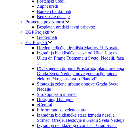
Poštanski uredi
Župni uredi
Banke i bankomati
Benzinske postaje
Prometna povezanost
Besplatan gradski javni prijevoz
EGP Projekti
Geotermali
EU Projekti
Uređenje dječjeg igrališta Markovići, Novaki
Izgradnja biciklističke staze od Ulice Lug uz
Ulicu dr. Franje Tuđmana u Svetoj Nedelji, faza
1
IX. Izmjene i dopuna Prostornog plana uređenja
Grada Sveta Nedelja nove generacije putem
elektroničkog sustava „ePlanovi“
Strategija zelene urbane obnove Grada Svete
Nedelje
Širokopojasni internet
Designing Dialogue
eCentral
Informirano za zeleno sutra
Izgradnja biciklističke staze između naselja
Strmec, Orešje, Bestovje u Gradu Sveta Nedelja
Izgradnja reciklažnog dvorišta – Grad Sveta