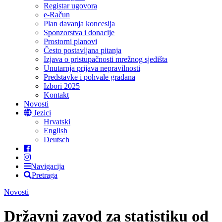
Registar ugovora
e-Račun
Plan davanja koncesija
Sponzorstva i donacije
Prostorni planovi
Često postavljana pitanja
Izjava o pristupačnosti mrežnog sjedišta
Unutarnja prijava nepravilnosti
Predstavke i pohvale građana
Izbori 2025
Kontakt
Novosti
Jezici
Hrvatski
English
Deutsch
Navigacija
Pretraga
Novosti
Državni zavod za statistiku od