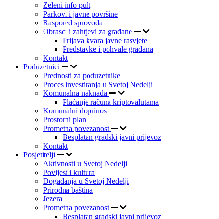
Zeleni info pult
Parkovi i javne površine
Raspored sprovoda
Obrasci i zahtjevi za građane
Prijava kvara javne rasvjete
Predstavke i pohvale građana
Kontakt
Poduzetnici
Prednosti za poduzetnike
Proces investiranja u Svetoj Nedelji
Komunalna naknada
Plaćanje računa kriptovalutama
Komunalni doprinos
Prostorni plan
Prometna povezanost
Besplatan gradski javni prijevoz
Kontakt
Posjetitelji
Aktivnosti u Svetoj Nedelji
Povijest i kultura
Događanja u Svetoj Nedelji
Prirodna baština
Jezera
Prometna povezanost
Besplatan gradski javni prijevoz