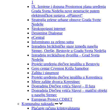
1
IX. Izmjene i dopuna Prostornog plana uređenja
Grada Sveta Nedelja nove generacije putem
elektroničkog sustava „ePlanovi“
Strategija zelene urbane obnove Grada Svete
Nedelje
Širokopojasni internet
Designing Dialogue
eCentral
Informirano za zeleno sutra
Izgradnja biciklističke staze između naselja
Strmec, Orešje, Bestovje u Gradu Sveta Nedelja
Izgradnja reciklažnog dvorišta – Grad Sveta
Nedelja
Projekt uređenja dječjeg igrališta u Bestovju
Gero centar Crvenog Križa Samobor
Zaštita i sigurnost
Projekt uređenja dječjeg igrališta u Kerestincu
Mjere zaštite dvorca Kerestinec
Dogradnja Dječjeg vrtića Slavuj – II faza
Dogradnja Dječjeg vrtića Slavuj – matični objekt
u naselju Strmec
European Project CDBET
Komunalna naknada
Plaćanje računa kriptovalutama