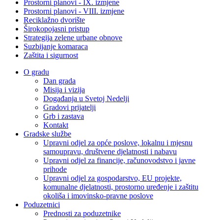
Prostorni planovi - IX. izmjene
Prostorni planovi - VIII. izmjene
Reciklažno dvorište
Širokopojasni pristup
Strategija zelene urbane obnove
Suzbijanje komaraca
Zaštita i sigurnost
O gradu
Dan grada
Misija i vizija
Događanja u Svetoj Nedelji
Gradovi prijatelji
Grb i zastava
Kontakt
Gradske službe
Upravni odjel za opće poslove, lokalnu i mjesnu
samoupravu, društvene djelatnosti i nabavu
Upravni odjel za financije, računovodstvo i javne
prihode
Upravni odjel za gospodarstvo, EU projekte,
komunalne djelatnosti, prostorno uređenje i zaštitu
okoliša i imovinsko-pravne poslove
Poduzetnici
Prednosti za poduzetnike