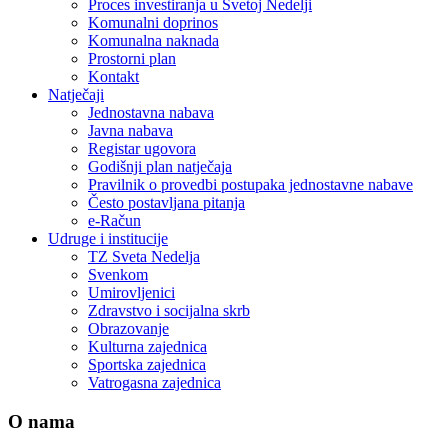
Proces investiranja u Svetoj Nedelji
Komunalni doprinos
Komunalna naknada
Prostorni plan
Kontakt
Natječaji
Jednostavna nabava
Javna nabava
Registar ugovora
Godišnji plan natječaja
Pravilnik o provedbi postupaka jednostavne nabave
Često postavljana pitanja
e-Račun
Udruge i institucije
TZ Sveta Nedelja
Svenkom
Umirovljenici
Zdravstvo i socijalna skrb
Obrazovanje
Kulturna zajednica
Sportska zajednica
Vatrogasna zajednica
O nama