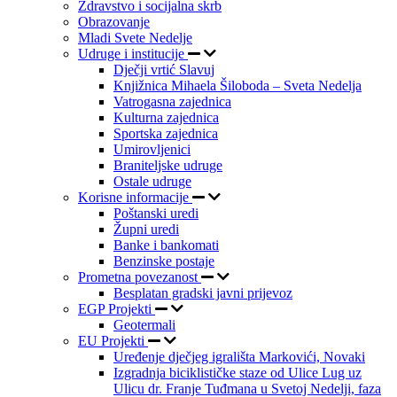
Zdravstvo i socijalna skrb
Obrazovanje
Mladi Svete Nedelje
Udruge i institucije
Dječji vrtić Slavuj
Knjižnica Mihaela Šiloboda – Sveta Nedelja
Vatrogasna zajednica
Kulturna zajednica
Sportska zajednica
Umirovljenici
Braniteljske udruge
Ostale udruge
Korisne informacije
Poštanski uredi
Župni uredi
Banke i bankomati
Benzinske postaje
Prometna povezanost
Besplatan gradski javni prijevoz
EGP Projekti
Geotermali
EU Projekti
Uređenje dječjeg igrališta Markovići, Novaki
Izgradnja biciklističke staze od Ulice Lug uz
Ulicu dr. Franje Tuđmana u Svetoj Nedelji, faza