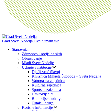
Grad Sveta Nedelja
Ovdje imam sve
Stanovnici
Zdravstvo i socijalna skrb
Obrazovanje
Mladi Svete Nedelje
Udruge i institucije
Dječji vrtić Slavuj
Knjižnica Mihaela Šiloboda – Sveta Nedelja
Vatrogasna zajednica
Kulturna zajednica
Sportska zajednica
Umirovljenici
Braniteljske udruge
Ostale udruge
Korisne informacije