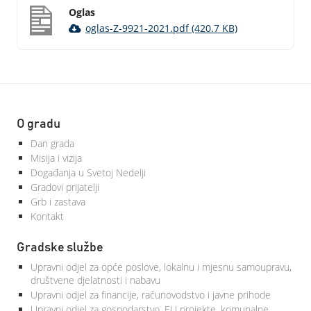
Oglas
oglas-Z-9921-2021.pdf (420.7 KB)
O gradu
Dan grada
Misija i vizija
Događanja u Svetoj Nedelji
Gradovi prijatelji
Grb i zastava
Kontakt
Gradske službe
Upravni odjel za opće poslove, lokalnu i mjesnu samoupravu,
društvene djelatnosti i nabavu
Upravni odjel za financije, računovodstvo i javne prihode
Upravni odjel za gospodarstvo, EU projekte, komunalne