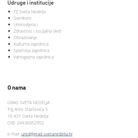
Udruge i institucije
TZ Sveta Nedelja
Svenkom
Umirovljenici
Zdravstvo i socijalna skrb
Obrazovanje
Kulturna zajednica
Sportska zajednica
Vatrogasna zajednica
O nama
GRAD SVETA NEDELJA
Trg Ante Starčevića 5
10 431 Sveta Nedelja
OIB: 24436052952
e-mail:
ured@grad-svetanedelja.hr