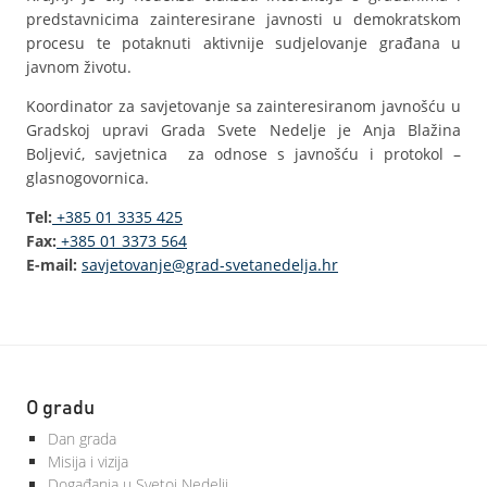
predstavnicima zainteresirane javnosti u demokratskom
procesu te potaknuti aktivnije sudjelovanje građana u
javnom životu.
Koordinator za savjetovanje sa zainteresiranom javnošću u
Gradskoj upravi Grada Svete Nedelje je Anja Blažina
Boljević, savjetnica za odnose s javnošću i protokol –
glasnogovornica.
Tel:
+385 01 3335 425
Fax:
+385 01 3373 564
E-mail:
savjetovanje@grad-svetanedelja.hr
O gradu
Dan grada
Misija i vizija
Događanja u Svetoj Nedelji