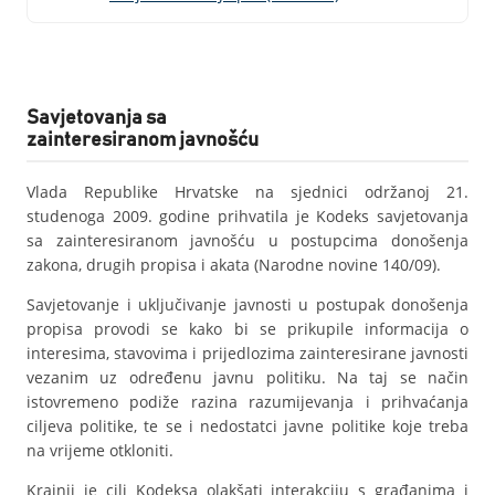
Savjetovanja sa
zainteresiranom javnošću
Vlada Republike Hrvatske na sjednici održanoj 21.
studenoga 2009. godine prihvatila je Kodeks savjetovanja
sa zainteresiranom javnošću u postupcima donošenja
zakona, drugih propisa i akata (Narodne novine 140/09).
Savjetovanje i uključivanje javnosti u postupak donošenja
propisa provodi se kako bi se prikupile informacija o
interesima, stavovima i prijedlozima zainteresirane javnosti
vezanim uz određenu javnu politiku. Na taj se način
istovremeno podiže razina razumijevanja i prihvaćanja
ciljeva politike, te se i nedostatci javne politike koje treba
na vrijeme otkloniti.
Krajnji je cilj Kodeksa olakšati interakciju s građanima i