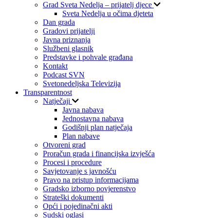
Grad Sveta Nedelja – prijatelj djece
Sveta Nedelja u očima djeteta
Dan grada
Gradovi prijatelji
Javna priznanja
Službeni glasnik
Predstavke i pohvale građana
Kontakt
Podcast SVN
Svetonedeljska Televizija
Transparentnost
Natječaji
Javna nabava
Jednostavna nabava
Godišnji plan natječaja
Plan nabave
Otvoreni grad
Proračun grada i financijska izvješća
Procesi i procedure
Savjetovanje s javnošću
Pravo na pristup informacijama
Gradsko izborno povjerenstvo
Strateški dokumenti
Opći i pojedinačni akti
Sudski oglasi