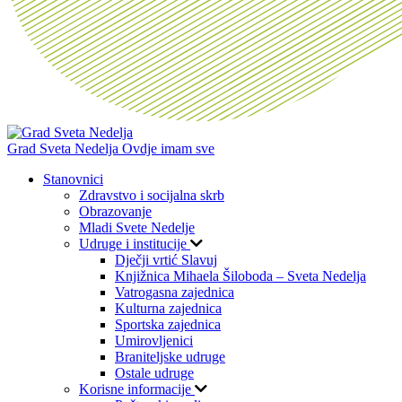
Grad Sveta Nedelja
Ovdje imam sve
Stanovnici
Zdravstvo i socijalna skrb
Obrazovanje
Mladi Svete Nedelje
Udruge i institucije
Dječji vrtić Slavuj
Knjižnica Mihaela Šiloboda – Sveta Nedelja
Vatrogasna zajednica
Kulturna zajednica
Sportska zajednica
Umirovljenici
Braniteljske udruge
Ostale udruge
Korisne informacije