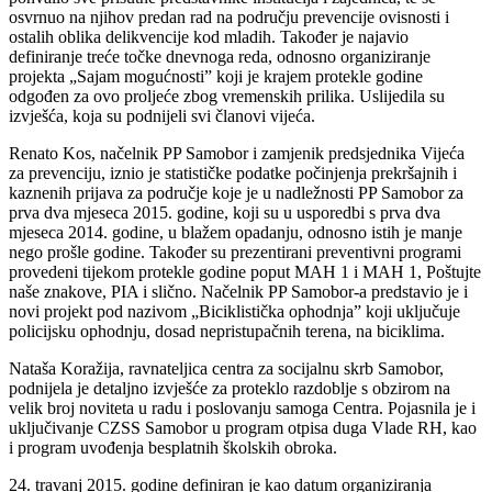
osvrnuo na njihov predan rad na području prevencije ovisnosti i
ostalih oblika delikvencije kod mladih. Također je najavio
definiranje treće točke dnevnoga reda, odnosno organiziranje
projekta „Sajam mogućnosti” koji je krajem protekle godine
odgođen za ovo proljeće zbog vremenskih prilika. Uslijedila su
izvješća, koja su podnijeli svi članovi vijeća.
Renato Kos, načelnik PP Samobor i zamjenik predsjednika Vijeća
za prevenciju, iznio je statističke podatke počinjenja prekršajnih i
kaznenih prijava za područje koje je u nadležnosti PP Samobor za
prva dva mjeseca 2015. godine, koji su u usporedbi s prva dva
mjeseca 2014. godine, u blažem opadanju, odnosno istih je manje
nego prošle godine. Također su prezentirani preventivni programi
provedeni tijekom protekle godine poput MAH 1 i MAH 1, Poštujte
naše znakove, PIA i slično. Načelnik PP Samobor-a predstavio je i
novi projekt pod nazivom „Biciklistička ophodnja” koji uključuje
policijsku ophodnju, dosad nepristupačnih terena, na biciklima.
Nataša Koražija, ravnateljica centra za socijalnu skrb Samobor,
podnijela je detaljno izvješće za proteklo razdoblje s obzirom na
velik broj noviteta u radu i poslovanju samoga Centra. Pojasnila je i
uključivanje CZSS Samobor u program otpisa duga Vlade RH, kao
i program uvođenja besplatnih školskih obroka.
24. travanj 2015. godine definiran je kao datum organiziranja