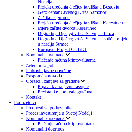
Nedelja
Projekt uređenja dječjeg igrališta u Bestovju
Gero centar Crvenog Križa Samobor
Zaštita i sigurnost
Projekt uređenja dječjeg igrališta u Kerestincu
Mjere zaštite dvorca Kerestinec
Dogradnja Dječjeg vrtića Slavuj – II faza
Dogradnja Dječjeg vrtića Slavuj – matični objekt
u naselju Strmec
European Project CDBET
Komunalna naknada
Plaćanje računa kriptovalutama
Zeleni info pult
Parkovi i javne površine
Raspored sprovoda
Obrasci i zahtjevi za građane
Prijava kvara javne rasvjete
Predstavke i pohvale građana
Kontakt
Poduzetnici
Prednosti za poduzetnike
Proces investiranja u Svetoj Nedelji
Komunalna naknada
Plaćanje računa kriptovalutama
Komunalni doprinos