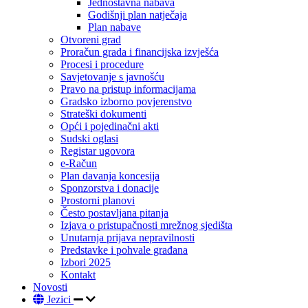
Jednostavna nabava
Godišnji plan natječaja
Plan nabave
Otvoreni grad
Proračun grada i financijska izvješća
Procesi i procedure
Savjetovanje s javnošću
Pravo na pristup informacijama
Gradsko izborno povjerenstvo
Strateški dokumenti
Opći i pojedinačni akti
Sudski oglasi
Registar ugovora
e-Račun
Plan davanja koncesija
Sponzorstva i donacije
Prostorni planovi
Često postavljana pitanja
Izjava o pristupačnosti mrežnog sjedišta
Unutarnja prijava nepravilnosti
Predstavke i pohvale građana
Izbori 2025
Kontakt
Novosti
Jezici