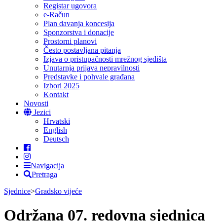
Registar ugovora
e-Račun
Plan davanja koncesija
Sponzorstva i donacije
Prostorni planovi
Često postavljana pitanja
Izjava o pristupačnosti mrežnog sjedišta
Unutarnja prijava nepravilnosti
Predstavke i pohvale građana
Izbori 2025
Kontakt
Novosti
Jezici
Hrvatski
English
Deutsch
Navigacija
Pretraga
Sjednice
>
Gradsko vijeće
Održana 07. redovna sjednica