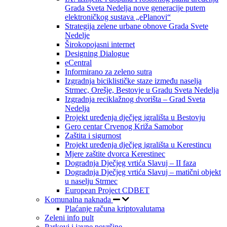
Grada Sveta Nedelja nove generacije putem
elektroničkog sustava „ePlanovi“
Strategija zelene urbane obnove Grada Svete
Nedelje
Širokopojasni internet
Designing Dialogue
eCentral
Informirano za zeleno sutra
Izgradnja biciklističke staze između naselja
Strmec, Orešje, Bestovje u Gradu Sveta Nedelja
Izgradnja reciklažnog dvorišta – Grad Sveta
Nedelja
Projekt uređenja dječjeg igrališta u Bestovju
Gero centar Crvenog Križa Samobor
Zaštita i sigurnost
Projekt uređenja dječjeg igrališta u Kerestincu
Mjere zaštite dvorca Kerestinec
Dogradnja Dječjeg vrtića Slavuj – II faza
Dogradnja Dječjeg vrtića Slavuj – matični objekt
u naselju Strmec
European Project CDBET
Komunalna naknada
Plaćanje računa kriptovalutama
Zeleni info pult
Parkovi i javne površine