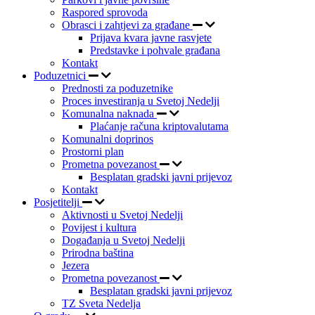
Raspored sprovoda
Obrasci i zahtjevi za građane
Prijava kvara javne rasvjete
Predstavke i pohvale građana
Kontakt
Poduzetnici
Prednosti za poduzetnike
Proces investiranja u Svetoj Nedelji
Komunalna naknada
Plaćanje računa kriptovalutama
Komunalni doprinos
Prostorni plan
Prometna povezanost
Besplatan gradski javni prijevoz
Kontakt
Posjetitelji
Aktivnosti u Svetoj Nedelji
Povijest i kultura
Događanja u Svetoj Nedelji
Prirodna baština
Jezera
Prometna povezanost
Besplatan gradski javni prijevoz
TZ Sveta Nedelja