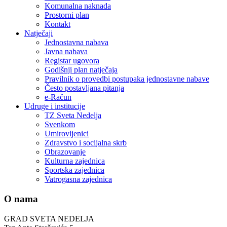
Komunalna naknada
Prostorni plan
Kontakt
Natječaji
Jednostavna nabava
Javna nabava
Registar ugovora
Godišnji plan natječaja
Pravilnik o provedbi postupaka jednostavne nabave
Često postavljana pitanja
e-Račun
Udruge i institucije
TZ Sveta Nedelja
Svenkom
Umirovljenici
Zdravstvo i socijalna skrb
Obrazovanje
Kulturna zajednica
Sportska zajednica
Vatrogasna zajednica
O nama
GRAD SVETA NEDELJA