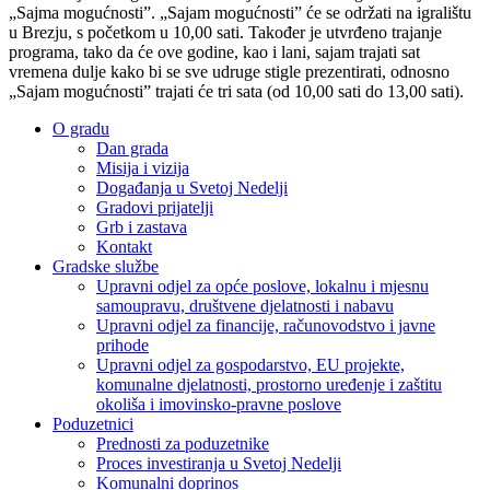
„Sajma mogućnosti”. „Sajam mogućnosti” će se održati na igralištu
u Brezju, s početkom u 10,00 sati. Također je utvrđeno trajanje
programa, tako da će ove godine, kao i lani, sajam trajati sat
vremena dulje kako bi se sve udruge stigle prezentirati, odnosno
„Sajam mogućnosti” trajati će tri sata (od 10,00 sati do 13,00 sati).
O gradu
Dan grada
Misija i vizija
Događanja u Svetoj Nedelji
Gradovi prijatelji
Grb i zastava
Kontakt
Gradske službe
Upravni odjel za opće poslove, lokalnu i mjesnu
samoupravu, društvene djelatnosti i nabavu
Upravni odjel za financije, računovodstvo i javne
prihode
Upravni odjel za gospodarstvo, EU projekte,
komunalne djelatnosti, prostorno uređenje i zaštitu
okoliša i imovinsko-pravne poslove
Poduzetnici
Prednosti za poduzetnike
Proces investiranja u Svetoj Nedelji
Komunalni doprinos