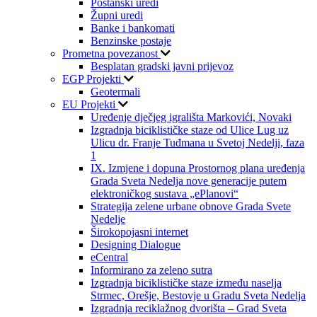
Poštanski uredi
Župni uredi
Banke i bankomati
Benzinske postaje
Prometna povezanost
Besplatan gradski javni prijevoz
EGP Projekti
Geotermali
EU Projekti
Uređenje dječjeg igrališta Markovići, Novaki
Izgradnja biciklističke staze od Ulice Lug uz
Ulicu dr. Franje Tuđmana u Svetoj Nedelji, faza
1
IX. Izmjene i dopuna Prostornog plana uređenja
Grada Sveta Nedelja nove generacije putem
elektroničkog sustava „ePlanovi“
Strategija zelene urbane obnove Grada Svete
Nedelje
Širokopojasni internet
Designing Dialogue
eCentral
Informirano za zeleno sutra
Izgradnja biciklističke staze između naselja
Strmec, Orešje, Bestovje u Gradu Sveta Nedelja
Izgradnja reciklažnog dvorišta – Grad Sveta