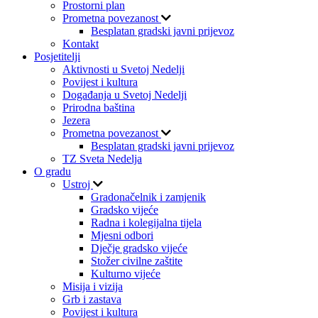
Prostorni plan
Prometna povezanost
Besplatan gradski javni prijevoz
Kontakt
Posjetitelji
Aktivnosti u Svetoj Nedelji
Povijest i kultura
Događanja u Svetoj Nedelji
Prirodna baština
Jezera
Prometna povezanost
Besplatan gradski javni prijevoz
TZ Sveta Nedelja
O gradu
Ustroj
Gradonačelnik i zamjenik
Gradsko vijeće
Radna i kolegijalna tijela
Mjesni odbori
Dječje gradsko vijeće
Stožer civilne zaštite
Kulturno vijeće
Misija i vizija
Grb i zastava
Povijest i kultura