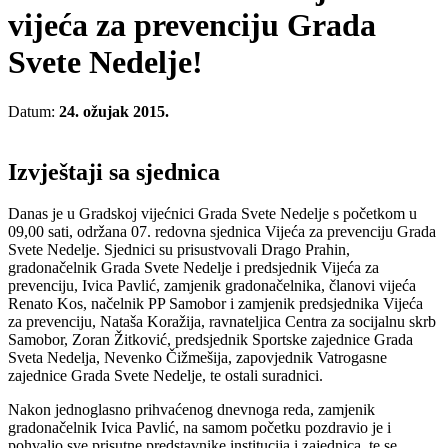
vijeća za prevenciju Grada
Svete Nedelje!
Datum:
24. ožujak 2015.
Izvještaji sa sjednica
Danas je u Gradskoj vijećnici Grada Svete Nedelje s početkom u
09,00 sati, održana 07. redovna sjednica Vijeća za prevenciju Grada
Svete Nedelje. Sjednici su prisustvovali Drago Prahin,
gradonačelnik Grada Svete Nedelje i predsjednik Vijeća za
prevenciju, Ivica Pavlić, zamjenik gradonačelnika, članovi vijeća
Renato Kos, načelnik PP Samobor i zamjenik predsjednika Vijeća
za prevenciju, Nataša Koražija, ravnateljica Centra za socijalnu skrb
Samobor, Zoran Žitković, predsjednik Sportske zajednice Grada
Sveta Nedelja, Nevenko Čižmešija, zapovjednik Vatrogasne
zajednice Grada Svete Nedelje, te ostali suradnici.
Nakon jednoglasno prihvaćenog dnevnoga reda, zamjenik
gradonačelnik Ivica Pavlić, na samom početku pozdravio je i
pohvalio sve prisutne predstavnike institucija i zajednica, te se