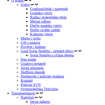
O gradu
Ustroj
Gradonačelnik i zamjenik
Gradsko vijeće
Radna i kolegijalna tijela
Mjesni odbori
Dječje gradsko vijeće
Stožer civilne zaštite
Kulturno vijeće
Misija i vizija
Grb i zastava
Povijest i kultura
Grad Sveta Nedelja – prijatelj djece
Sveta Nedelja u očima djeteta
Dan grada
Gradovi prijatelji
Javna priznanja
Službeni glasnik
Predstavke i pohvale građana
Kontakt
Podcast SVN
Svetonedeljska Televizija
Transparentnost
Natječaji
Javna nabava