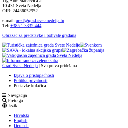
Trg Ante Starčevića 5
10 431 Sveta Nedelja
OIB: 24436052952
e-mail:
ured@grad-svetanedelja.hr
Tel:
+385 1 3335 444
Obrazac za predstavke i pohvale građana
Grad Sveta Nedelja
| Sva prava pridržana
Izjava o pristupačnosti
Politika privatnosti
Postavke kolačića
Navigacija
Pretraga
Jezik
Hrvatski
English
Deutsch