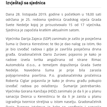
Izvještaji sa sjednica
Dana 28. listopada 2019. godine s početkom u 18,00 sati
održana je 25. redovna sjednica Gradskog vijeća Grada
Svete Nedelje kojoj je prisustvovalo 15 od 17 vijećnika.
Sjednica je započela kratkim aktualnim satom.
Vijećnika Darija Zajeca (SDP) zanimalo je zašto je posječena
šuma iz Dvorca Kerestinec te tko je dao nalog za istim, tko
je bio izvođač radova i gdje je završila posječena drvna
građa. Gradonačelnik Dario Zurovec pojasnio je kako je
radove izvela tvrtka angažirana od strane Rimac
Automobila d.o.o., a temeljem dopuštenja Grada Svete
Nedelje. Navedena šuma je prije bila zarasla
poljoprivredna površina. P.o. gradonačelnika pročelnica
Roberta Ciglar pojasnila je kako je drvnu građu pokupio
izvođač radova po ovlaštenju Šumarije Jastrebarsko.
Vijećnika Gorana Kanižaja (HDZ) zanimalo je da li je u planu
sanacija Dvorca u Kerestincu te da li je zaista u planu
izgradnja tvornice streljiva u istom naselju. Gradonačelnik
Dario Zurovec istaknuo je kako se uređenje i sanacija