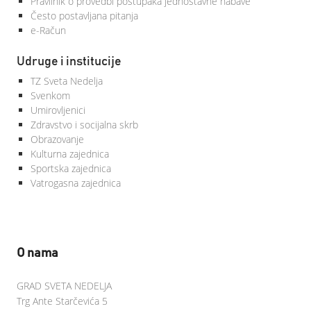
Pravilnik o provedbi postupaka jednostavne nabave
Često postavljana pitanja
e-Račun
Udruge i institucije
TZ Sveta Nedelja
Svenkom
Umirovljenici
Zdravstvo i socijalna skrb
Obrazovanje
Kulturna zajednica
Sportska zajednica
Vatrogasna zajednica
O nama
GRAD SVETA NEDELJA
Trg Ante Starčevića 5