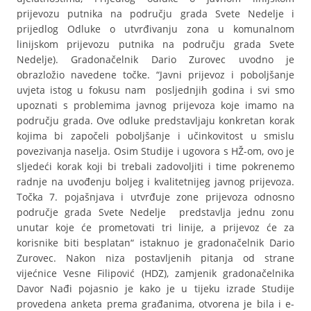
prijevozu putnika na području grada Svete Nedelje i
prijedlog Odluke o utvrđivanju zona u komunalnom
linijskom prijevozu putnika na području grada Svete
Nedelje). Gradonačelnik Dario Zurovec uvodno je
obrazložio navedene točke. “Javni prijevoz i poboljšanje
uvjeta istog u fokusu nam posljednjih godina i svi smo
upoznati s problemima javnog prijevoza koje imamo na
području grada. Ove odluke predstavljaju konkretan korak
kojima bi započeli poboljšanje i učinkovitost u smislu
povezivanja naselja. Osim Studije i ugovora s HŽ-om, ovo je
sljedeći korak koji bi trebali zadovoljiti i time pokrenemo
radnje na uvođenju boljeg i kvalitetnijeg javnog prijevoza.
Točka 7. pojašnjava i utvrđuje zone prijevoza odnosno
područje grada Svete Nedelje predstavlja jednu zonu
unutar koje će prometovati tri linije, a prijevoz će za
korisnike biti besplatan“ istaknuo je gradonačelnik Dario
Zurovec. Nakon niza postavljenih pitanja od strane
vijećnice Vesne Filipović (HDZ), zamjenik gradonačelnika
Davor Nađi pojasnio je kako je u tijeku izrade Studije
provedena anketa prema građanima, otvorena je bila i e-