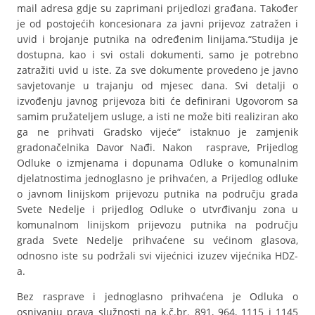
mail adresa gdje su zaprimani prijedlozi građana. Također
je od postojećih koncesionara za javni prijevoz zatražen i
uvid i brojanje putnika na određenim linijama.“Studija je
dostupna, kao i svi ostali dokumenti, samo je potrebno
zatražiti uvid u iste. Za sve dokumente provedeno je javno
savjetovanje u trajanju od mjesec dana. Svi detalji o
izvođenju javnog prijevoza biti će definirani Ugovorom sa
samim pružateljem usluge, a isti ne može biti realiziran ako
ga ne prihvati Gradsko vijeće“ istaknuo je zamjenik
gradonačelnika Davor Nađi. Nakon rasprave, Prijedlog
Odluke o izmjenama i dopunama Odluke o komunalnim
djelatnostima jednoglasno je prihvaćen, a Prijedlog odluke
o javnom linijskom prijevozu putnika na području grada
Svete Nedelje i prijedlog Odluke o utvrđivanju zona u
komunalnom linijskom prijevozu putnika na području
grada Svete Nedelje prihvaćene su većinom glasova,
odnosno iste su podržali svi vijećnici izuzev vijećnika HDZ-
a.
Bez rasprave i jednoglasno prihvaćena je Odluka o
osnivanju prava služnosti na k.č.br. 891, 964, 1115 i 1145