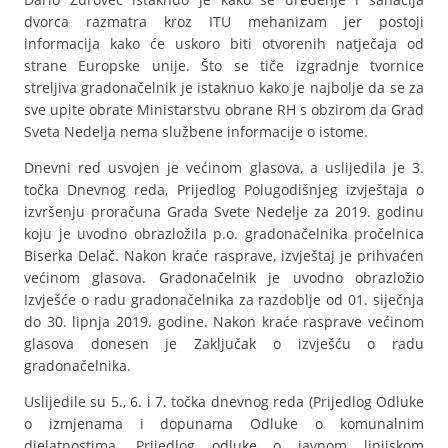
dvorca razmatra kroz ITU mehanizam jer postoji
informacija kako će uskoro biti otvorenih natječaja od
strane Europske unije. Što se tiče izgradnje tvornice
streljiva gradonačelnik je istaknuo kako je najbolje da se za
sve upite obrate Ministarstvu obrane RH s obzirom da Grad
Sveta Nedelja nema službene informacije o istome.
Dnevni red usvojen je većinom glasova, a uslijedila je 3.
točka Dnevnog reda, Prijedlog Polugodišnjeg izvještaja o
izvršenju proračuna Grada Svete Nedelje za 2019. godinu
koju je uvodno obrazložila p.o. gradonačelnika pročelnica
Biserka Delač. Nakon kraće rasprave, izvještaj je prihvaćen
većinom glasova. Gradonačelnik je uvodno obrazložio
Izvješće o radu gradonačelnika za razdoblje od 01. siječnja
do 30. lipnja 2019. godine. Nakon kraće rasprave većinom
glasova donesen je Zaključak o izvješću o radu
gradonačelnika.
Uslijedile su 5., 6. i 7. točka dnevnog reda (Prijedlog Odluke
o izmjenama i dopunama Odluke o komunalnim
djelatnostima, Prijedlog odluke o javnom linijskom