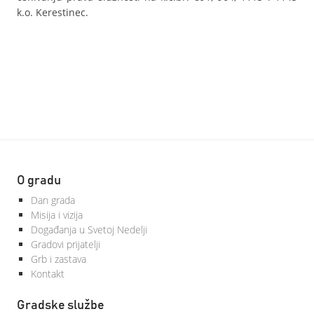
k.o. Kerestinec.
O gradu
Dan grada
Misija i vizija
Događanja u Svetoj Nedelji
Gradovi prijatelji
Grb i zastava
Kontakt
Gradske službe