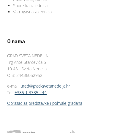
Sportska zajednica
Vatrogasna zajednica
O nama
GRAD SVETA NEDELJA
Trg Ante Starčevića 5
10 431 Sveta Nedelja
OIB: 24436052952
e-mail:
ured@grad-svetanedelja.hr
Tel:
+385 1 3335 444
Obrazac za predstavke i pohvale građana