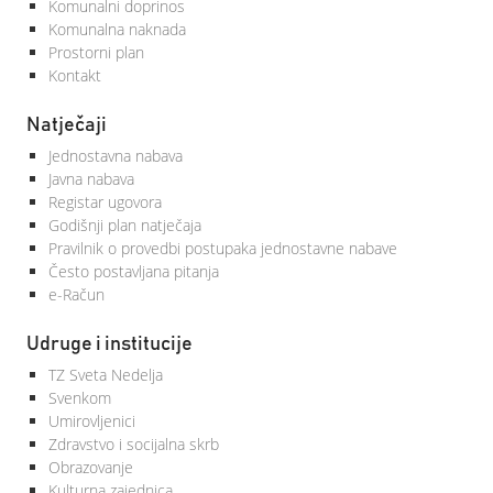
Komunalni doprinos
Komunalna naknada
Prostorni plan
Kontakt
Natječaji
Jednostavna nabava
Javna nabava
Registar ugovora
Godišnji plan natječaja
Pravilnik o provedbi postupaka jednostavne nabave
Često postavljana pitanja
e-Račun
Udruge i institucije
TZ Sveta Nedelja
Svenkom
Umirovljenici
Zdravstvo i socijalna skrb
Obrazovanje
Kulturna zajednica