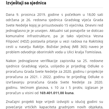
Izvještaji sa sjednica
Dana 9. prosinca 2019. godine s početkom u 18,00 sati
održana je 26. redovna sjednica Gradskog vijeća Grada
Svete Nedelje kojoj je prisustvovalo 15 vijećnika. Dnevni red
jednoglasno je je usvojen. Aktualni sat ponajviše se doticao
komunalne infrastrukture, pa je tako vijećnica Vesna
Filipović (HDZ) postavila pitanje u vezi radova na Rakitskoj
cesti u naselju Rakitje. Božidar Jedvaj (MB 365) naveo je
problem odvodnje oborinskih voda u Ulici kralja Tomislava.
Nakon jednoglasne verifikacije zapisnika sa 25. redovne
sjednice Gradskog vijeća, uslijedio je prijedlog Odluke o
proračunu Grada Svete Nedelje za 2020. godinu i projekcije
proračuna za 2021. i 2022. godinu te prijedlog Odluke o
izvršavanju proračuna Grada Svete Nedelje za 2020.
godinu. Većinom glasova, s 10 za i 5 protiv, izglasan je
proračun u visini od
169.401.011,00 kuna
.
Značajni projekti koje vrijedi izdvojiti u idućoj godini su
povećanje vrtićkih kapaciteta gradnjom novih objekata,