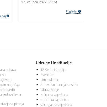
17. veljača 2022. 09:34
Pogledaj
ledaj
Udruge i institucije
vna nabava
TZ Sveta Nedelja
bava
Svenkom
 ugovora
Umirovljenici
plan natječaja
Zdravstvo i socijalna skrb
 o provedbi
Obrazovanje
ka jednostavne
Kulturna zajednica
Sportska zajednica
stavljana pitanja
Vatrogasna zajednica