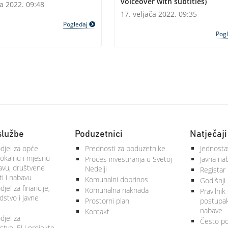
voiceover with subtitles)
ča 2022. 09:48
17. veljača 2022. 09:35
Pogledaj
Pog
službe
Poduzetnici
Natječaji
djel za opće
Prednosti za poduzetnike
Jednosta
lokalnu i mjesnu
Proces investiranja u Svetoj
Javna na
vu, društvene
Nedelji
Registar
ti i nabavu
Komunalni doprinos
Godišnji 
jel za financije,
Komunalna naknada
Pravilnik
stvo i javne
Prostorni plan
postupa
nabave
Kontakt
djel za
Često po
tvo, EU projekte,