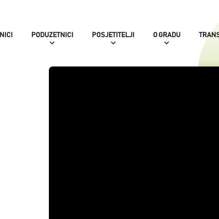
NICI
PODUZETNICI
POSJETITELJI
O GRADU
TRAN