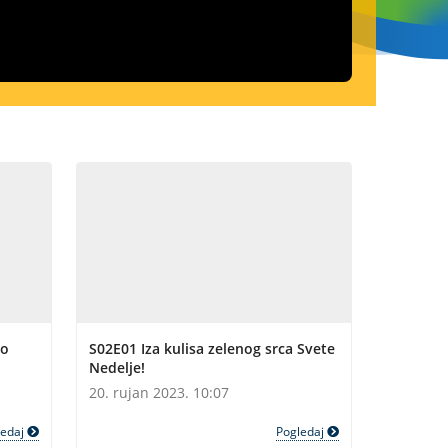
no
S02E01 Iza kulisa zelenog srca Svete
Nedelje!
20. rujan 2023. 10:07
ledaj
Pogledaj