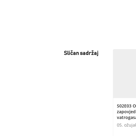
Sličan sadržaj
S02E03 O
zapovjed
vatrogasa
05. ožuja