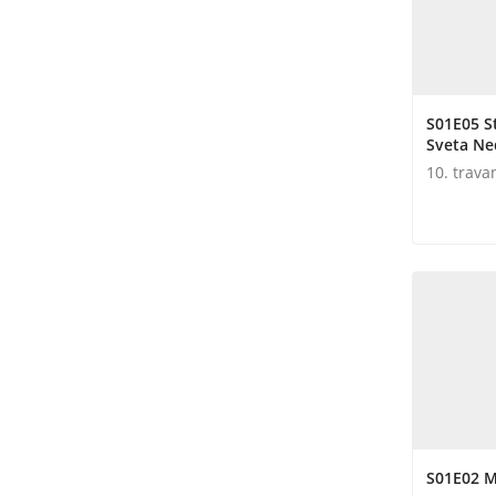
S01E05 St
Sveta Ne
10. trava
S01E02 M