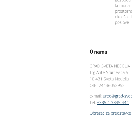
komunalne
prostorno
okoliša i
poslove
O nama
GRAD SVETA NEDELJA
Trg Ante Starčevića 5
10 431 Sveta Nedelja
OIB: 24436052952
e-mail:
ured@grad-svet
Tel:
+385 1 3335 444
Obrazac za predstavke 