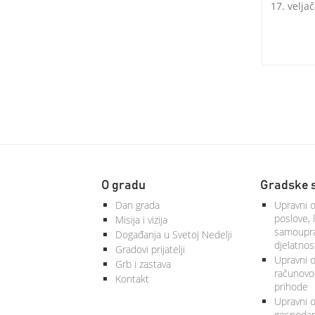
17. velja
O gradu
Gradske 
Dan grada
Upravni o
poslove, 
Misija i vizija
samoupra
Događanja u Svetoj Nedelji
djelatnos
Gradovi prijatelji
Upravni od
Grb i zastava
računovod
Kontakt
prihode
Upravni o
gospodars