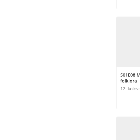
S01E08 
folklora
12. kolov