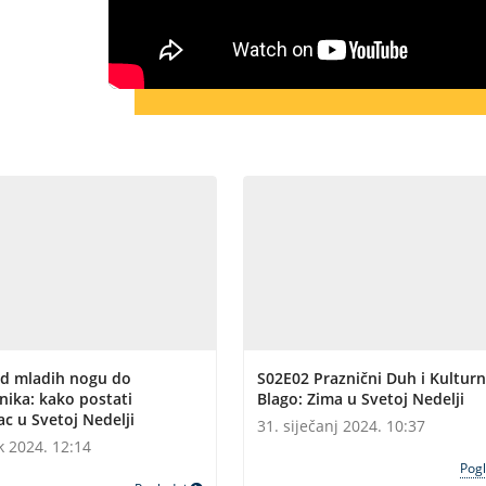
d mladih nogu do
S02E02 Praznični Duh i Kultur
nika: kako postati
Blago: Zima u Svetoj Nedelji
c u Svetoj Nedelji
31. siječanj 2024. 10:37
k 2024. 12:14
Pog