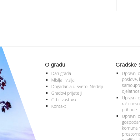
O gradu
Gradske 
Dan grada
Upravni o
poslove, 
Misija i vizija
samoupra
Događanja u Svetoj Nedelji
djelatnos
Gradovi prijatelji
Upravni od
Grb i zastava
računovod
Kontakt
prihode
Upravni o
gospodars
komunalne
prostorno
okoliša i