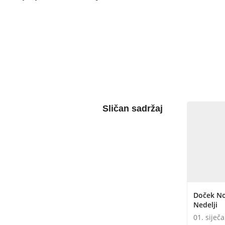
Sličan sadržaj
Doček No
Nedelji
01. siječ