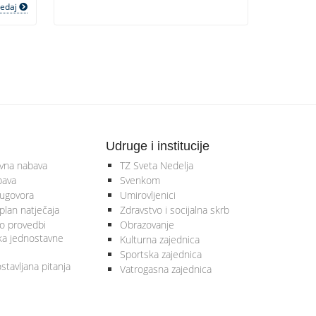
ledaj
Udruge i institucije
vna nabava
TZ Sveta Nedelja
bava
Svenkom
 ugovora
Umirovljenici
plan natječaja
Zdravstvo i socijalna skrb
 o provedbi
Obrazovanje
ka jednostavne
Kulturna zajednica
Sportska zajednica
stavljana pitanja
Vatrogasna zajednica