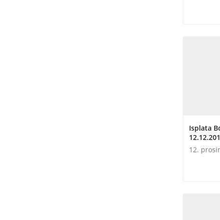
Isplata B
12.12.201
12. prosi