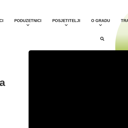
CI
PODUZETNICI
POSJETITELJI
O GRADU
TR
a