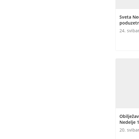
Sveta Nede
poduzetn
24. sviba
Obilježa
Nedelje 1
20. sviba