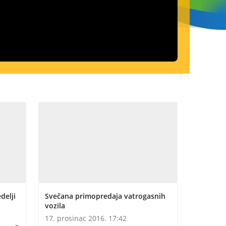
delji
Svečana primopredaja vatrogasnih
vozila
17. prosinac 2016. 17:42