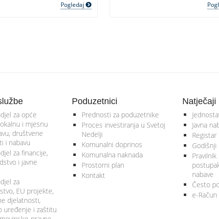
Pogledaj
Pog
službe
Poduzetnici
Natječaji
djel za opće
Prednosti za poduzetnike
Jednosta
lokalnu i mjesnu
Proces investiranja u Svetoj
Javna na
vu, društvene
Nedelji
Registar
ti i nabavu
Komunalni doprinos
Godišnji 
jel za financije,
Komunalna naknada
Pravilnik
stvo i javne
Prostorni plan
postupa
nabave
Kontakt
djel za
Često po
tvo, EU projekte,
e-Račun
 djelatnosti,
 uređenje i zaštitu
 imovinsko-pravne