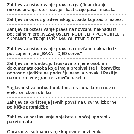
Zahtjev za ostvarivanje prava na (su)financiranje
mikročipiranja, sterilizacije i kastracije pasa i mačaka
Zahtjev za odvoz građevinskog otpada koji sadrži azbest
Zahtjev za ostvarivanje prava na novčanu naknadu iz
poticajne mjere „NEZAPOSLENI RODITELJI / POSVOJITELJI /
SKRBNICI SA TROJE I VIŠE MALOLJETNE DJECE“
Zahtjev za ostvarivanje prava na novčanu naknadu iz
poticajne mjere „BAKA – DJED servis“
Zahtjev za refundaciju troškova izmjene osobnih
dokumenata osoba koje imaju prebivalište ili boravište
odnosno sjedište na području naselja Novaki i Rakitje
nakon izmjene granice između naselja
Suglasnost za prihvat uplatnica i računa kom i nuv u
elektroničkom obliku
Zahtjev za korištenje javnih površina u svrhu izborne
političke promidžbe
Zahtjev za postavljanje objekata u općoj uporabi -
paketomata
Obrazac za sufinanciranje kupovine udžbenika