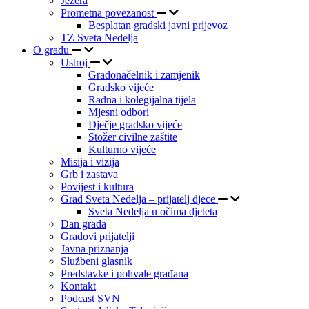
Jezera
Prometna povezanost
Besplatan gradski javni prijevoz
TZ Sveta Nedelja
O gradu
Ustroj
Gradonačelnik i zamjenik
Gradsko vijeće
Radna i kolegijalna tijela
Mjesni odbori
Dječje gradsko vijeće
Stožer civilne zaštite
Kulturno vijeće
Misija i vizija
Grb i zastava
Povijest i kultura
Grad Sveta Nedelja – prijatelj djece
Sveta Nedelja u očima djeteta
Dan grada
Gradovi prijatelji
Javna priznanja
Službeni glasnik
Predstavke i pohvale građana
Kontakt
Podcast SVN