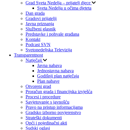
Grad Sveta Nedelja – prijatelj djece
Sveta Nedelja u očima djeteta
Dan grada
Gradovi prijatelji
Javna priznanja
Službeni glasnik
Predstavke i pohvale građana
Kontakt
Podcast SVN
Svetonedeljska Televizija
Transparentnost
Natječaji
Javna nabava
Jednostavna nabava
Godišnji plan natječaja
Plan nabave
Otvoreni grad
Proračun grada i financijska izvješća
Procesi i procedure
Savjetovanje s javnošću
Pravo na pristup informacijama
Gradsko izborno povjerenstvo
Strateški dokumenti
Opći i pojedinačni akti
Sudski oglasi