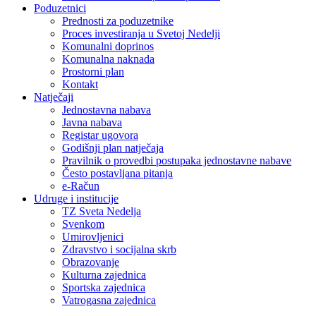
Poduzetnici
Prednosti za poduzetnike
Proces investiranja u Svetoj Nedelji
Komunalni doprinos
Komunalna naknada
Prostorni plan
Kontakt
Natječaji
Jednostavna nabava
Javna nabava
Registar ugovora
Godišnji plan natječaja
Pravilnik o provedbi postupaka jednostavne nabave
Često postavljana pitanja
e-Račun
Udruge i institucije
TZ Sveta Nedelja
Svenkom
Umirovljenici
Zdravstvo i socijalna skrb
Obrazovanje
Kulturna zajednica
Sportska zajednica
Vatrogasna zajednica