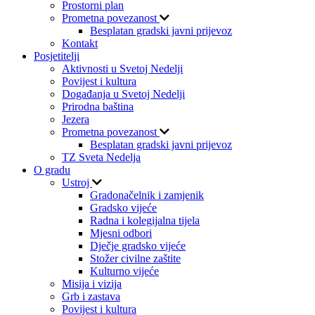
Prostorni plan
Prometna povezanost
Besplatan gradski javni prijevoz
Kontakt
Posjetitelji
Aktivnosti u Svetoj Nedelji
Povijest i kultura
Događanja u Svetoj Nedelji
Prirodna baština
Jezera
Prometna povezanost
Besplatan gradski javni prijevoz
TZ Sveta Nedelja
O gradu
Ustroj
Gradonačelnik i zamjenik
Gradsko vijeće
Radna i kolegijalna tijela
Mjesni odbori
Dječje gradsko vijeće
Stožer civilne zaštite
Kulturno vijeće
Misija i vizija
Grb i zastava
Povijest i kultura