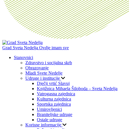
Grad Sveta Nedelja
Ovdje imam sve
Stanovnici
Zdravstvo i socijalna skrb
Obrazovanje
Mladi Svete Nedelje
Udruge i institucije
Dječji vrtić Slavuj
Knjižnica Mihaela Šiloboda – Sveta Nedelja
Vatrogasna zajednica
Kulturna zajednica
Sportska zajednica
Umirovljenici
Braniteljske udruge
Ostale udruge
Korisne informacije