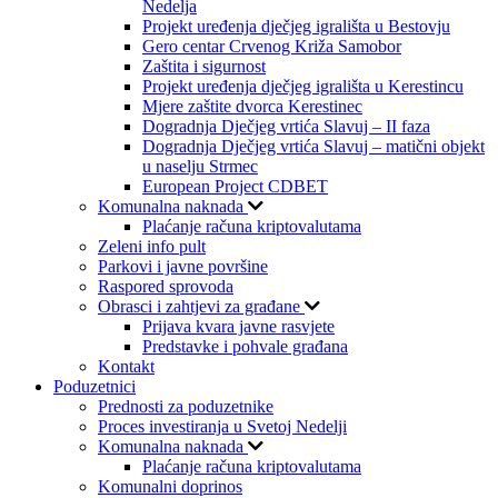
Nedelja
Projekt uređenja dječjeg igrališta u Bestovju
Gero centar Crvenog Križa Samobor
Zaštita i sigurnost
Projekt uređenja dječjeg igrališta u Kerestincu
Mjere zaštite dvorca Kerestinec
Dogradnja Dječjeg vrtića Slavuj – II faza
Dogradnja Dječjeg vrtića Slavuj – matični objekt
u naselju Strmec
European Project CDBET
Komunalna naknada
Plaćanje računa kriptovalutama
Zeleni info pult
Parkovi i javne površine
Raspored sprovoda
Obrasci i zahtjevi za građane
Prijava kvara javne rasvjete
Predstavke i pohvale građana
Kontakt
Poduzetnici
Prednosti za poduzetnike
Proces investiranja u Svetoj Nedelji
Komunalna naknada
Plaćanje računa kriptovalutama
Komunalni doprinos