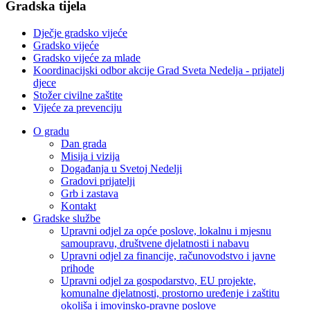
Gradska tijela
Dječje gradsko vijeće
Gradsko vijeće
Gradsko vijeće za mlade
Koordinacijski odbor akcije Grad Sveta Nedelja - prijatelj
djece
Stožer civilne zaštite
Vijeće za prevenciju
O gradu
Dan grada
Misija i vizija
Događanja u Svetoj Nedelji
Gradovi prijatelji
Grb i zastava
Kontakt
Gradske službe
Upravni odjel za opće poslove, lokalnu i mjesnu
samoupravu, društvene djelatnosti i nabavu
Upravni odjel za financije, računovodstvo i javne
prihode
Upravni odjel za gospodarstvo, EU projekte,
komunalne djelatnosti, prostorno uređenje i zaštitu
okoliša i imovinsko-pravne poslove