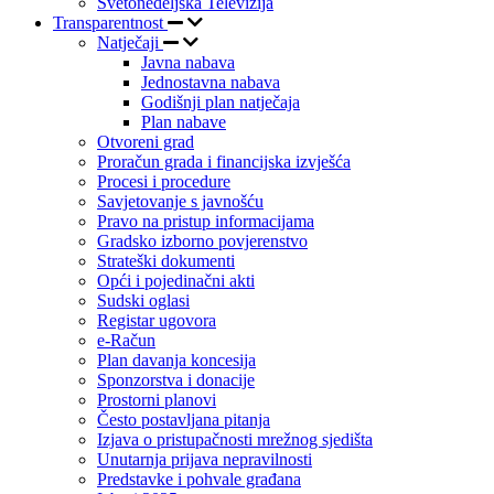
Svetonedeljska Televizija
Transparentnost
Natječaji
Javna nabava
Jednostavna nabava
Godišnji plan natječaja
Plan nabave
Otvoreni grad
Proračun grada i financijska izvješća
Procesi i procedure
Savjetovanje s javnošću
Pravo na pristup informacijama
Gradsko izborno povjerenstvo
Strateški dokumenti
Opći i pojedinačni akti
Sudski oglasi
Registar ugovora
e-Račun
Plan davanja koncesija
Sponzorstva i donacije
Prostorni planovi
Često postavljana pitanja
Izjava o pristupačnosti mrežnog sjedišta
Unutarnja prijava nepravilnosti
Predstavke i pohvale građana