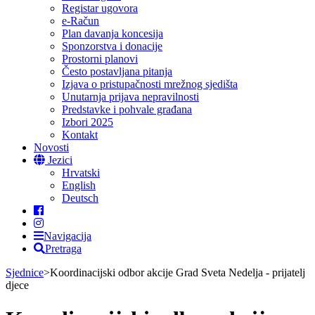
Registar ugovora
e-Račun
Plan davanja koncesija
Sponzorstva i donacije
Prostorni planovi
Često postavljana pitanja
Izjava o pristupačnosti mrežnog sjedišta
Unutarnja prijava nepravilnosti
Predstavke i pohvale građana
Izbori 2025
Kontakt
Novosti
Jezici
Hrvatski
English
Deutsch
Navigacija
Pretraga
Sjednice
>
Koordinacijski odbor akcije Grad Sveta Nedelja - prijatelj
djece