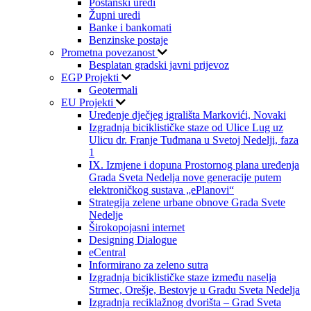
Poštanski uredi
Župni uredi
Banke i bankomati
Benzinske postaje
Prometna povezanost
Besplatan gradski javni prijevoz
EGP Projekti
Geotermali
EU Projekti
Uređenje dječjeg igrališta Markovići, Novaki
Izgradnja biciklističke staze od Ulice Lug uz
Ulicu dr. Franje Tuđmana u Svetoj Nedelji, faza
1
IX. Izmjene i dopuna Prostornog plana uređenja
Grada Sveta Nedelja nove generacije putem
elektroničkog sustava „ePlanovi“
Strategija zelene urbane obnove Grada Svete
Nedelje
Širokopojasni internet
Designing Dialogue
eCentral
Informirano za zeleno sutra
Izgradnja biciklističke staze između naselja
Strmec, Orešje, Bestovje u Gradu Sveta Nedelja
Izgradnja reciklažnog dvorišta – Grad Sveta