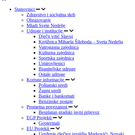
Stanovnici
Zdravstvo i socijalna skrb
Obrazovanje
Mladi Svete Nedelje
Udruge i institucije
Dječji vrtić Slavuj
Knjižnica Mihaela Šiloboda – Sveta Nedelja
Vatrogasna zajednica
Kulturna zajednica
Sportska zajednica
Umirovljenici
Braniteljske udruge
Ostale udruge
Korisne informacije
Poštanski uredi
Župni uredi
Banke i bankomati
Benzinske postaje
Prometna povezanost
Besplatan gradski javni prijevoz
EGP Projekti
Geotermali
EU Projekti
Uređenje dječjeg igrališta Markovići, Novaki