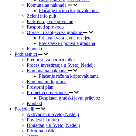
Komunalna naknada
Plaćanje računa kriptovalutama
Zeleni info pult
Parkovi i javne površine
Raspored sprovoda
Obrasci i zahtjevi za građane
Prijava kvara javne rasvjete
Predstavke i pohvale građana
Kontakt
Poduzetnici
Prednosti za poduzetnike
Proces investiranja u Svetoj Nedelji
Komunalna naknada
Plaćanje računa kriptovalutama
Komunalni doprinos
Prostorni plan
Prometna povezanost
Besplatan gradski javni prijevoz
Kontakt
Posjetitelji
Aktivnosti u Svetoj Nedelji
Povijest i kultura
Događanja u Svetoj Nedelji
Prirodna baština