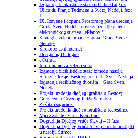
Izgradnja biciklističke staze od Ulice Lug uz
Ulicu dr. Franje Tuđmana u Svetoj Nedelji, faza
1
IX. Izmjene i dopuna Prostornog plana uređenja
Grada Sveta Nedelja nove generacije putem
elektroničkog sustava „ePlanovi“
Strategija zelene urbane obnove Grada Svete
Nedelje
Širokopojasni internet
Designing Dialogue
eCentral
Informirano za zeleno sutra
Izgradnja biciklističke staze između naselja
Strmec, Orešje, Bestovje u Gradu Sveta Nedelja
Izgradnja reciklažnog dvorišta – Grad Sveta
Nedelja
Projekt uređenja dječjeg igrališta u Bestovju
Gero centar Crvenog Križa Samobor
Zaštita i sigurnost
Projekt uređenja dječjeg igrališta u Kerestincu
Mjere zaštite dvorca Kerestinec
Dogradnja Dječjeg vrtića Slavuj – II faza
Dogradnja Dječjeg vrtića Slavuj – matični objekt
u naselju Strmec
European Project CDBET