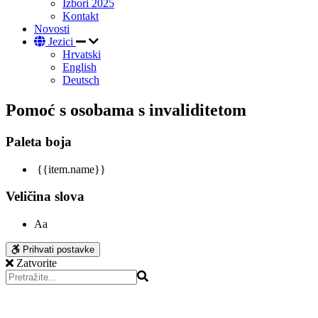
Izbori 2025
Kontakt
Novosti
Jezici
Hrvatski
English
Deutsch
Pomoć s osobama s invaliditetom
Paleta boja
{{item.name}}
Veličina slova
Aa
Prihvati postavke
Zatvorite